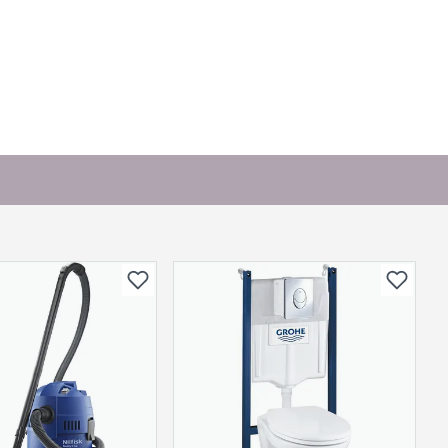
. Bli den første til å stille et spørsmål til dette
produktet.