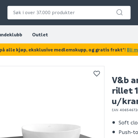
undeklubb
Outlet
på alle kjøp, eksklusive medlemskupp, og gratis frakt*
!
Bli 
KAN DISSE VÆRE AV INTERESSE?
V&b a
rillet
u/kran
EAN
40654672
Soft cl
Push-t