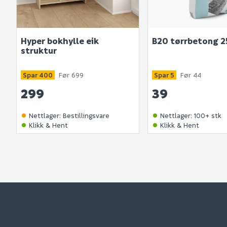
Hyper bokhylle eik
B20 tørrbetong 2
struktur
Spar 400
Før 699
Spar 5
Før 44
299
39
Nettlager
:
Bestillingsvare
Nettlager
:
100+ stk
Klikk & Hent
Klikk & Hent