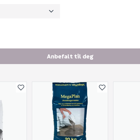
Ingen spørsmål enda
m3 per salgsforpakning)
Anbefalt til deg