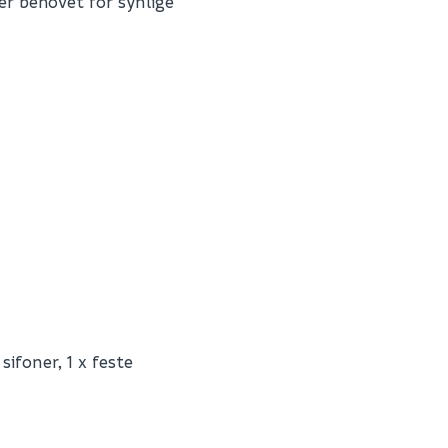
r behovet for synlige
Fornavn (synlig for an
E-postadresse
Skjule spørsmålet f
ifoner, 1 x feste
SEND INN SPØRSMÅL
K39110GK
0
Spørsmålet og svaret vil 
70.1