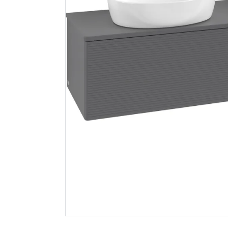
Hyper bokhylle eik
B20 tørrb
struktur
Spar 400
Før 699
Spar 5
Før 
299
39
Nettlager
:
Bestillingsvare
Nettlager
:
Klikk & Hent
Klikk & He