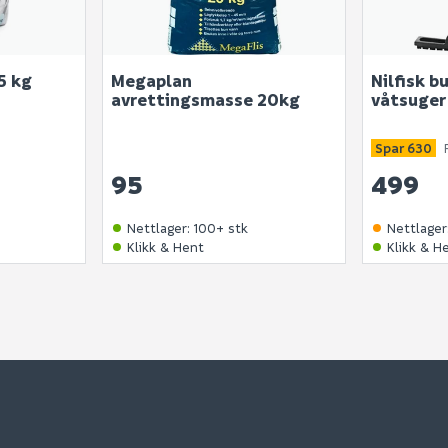
5 kg
Megaplan
Nilfisk bu
avrettingsmasse 20kg
våtsuger
Spar 630
95
499
Nettlager
:
100+ stk
Nettlager
Klikk & Hent
Klikk & H