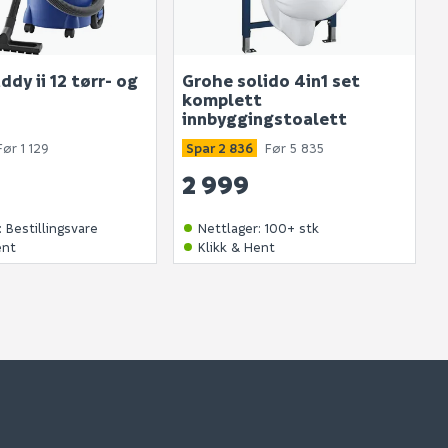
ddy ii 12 tørr- og
Grohe solido 4in1 set
komplett
innbyggingstoalett
Før 1 129
Spar 2 836
Før 5 835
2 999
:
Bestillingsvare
Nettlager
:
100+ stk
ent
Klikk & Hent