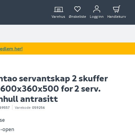
Varehus
Ønskeliste
Logg inn
Handlekurv
medlem her!
ntao servantskap 2 skuffer
 1600x360x500 for 2 serv.
hull antrasitt
69557
Varekode
059256
ose
o-open