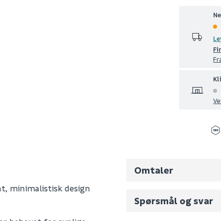
Ne
Le
Fi
Fr
Kl
Ve
Omtaler
nt, minimalistisk design
Spørsmål og svar