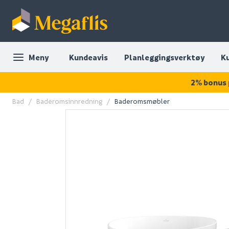
Meny
Kundeavis
Planleggingsverktøy
K
2% bonus 
Bad
Baderomsinnredning
Baderomsmøbler