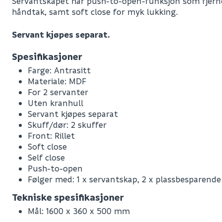
Servantskapet har push-to-open-funksjon som fjerne
håndtak, samt soft close for myk lukking.
Servant kjøpes separat.
Spesifikasjoner
Farge: Antrasitt
Materiale: MDF
For 2 servanter
Uten kranhull
Servant kjøpes separat
Skuff/dør: 2 skuffer
Front: Rillet
Soft close
Self close
Push-to-open
Følger med: 1 x servantskap, 2 x plassbesparende s
Leverandørens varenummer
Tekniske spesifikasjoner
Nobb No
Mål: 1600 x 360 x 500 mm
Vekt pr. stk / m2 (i kg)