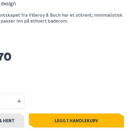
t design
 ii 12
Grohe solido 4in1 set
ntskapet fra Villeroy & Boch har et stilrent, minimalistisk
tsuger
komplett
 passer inn på ethvert baderom.
innbyggingstoalett
1 129
Spar 2 836
Før 5 835
2 999
70
stillingsvare
Nettlager
:
100+ stk
Klikk & Hent
& HENT
LEGG I HANDLEKURV