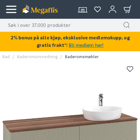
2% bonus på alle kjøp, eksklusive medlemskupp, og
gratis frakt*
!
Bli medlem her!
Bad
Baderomsinnredning
Baderomsmøbler
KAN DISSE VÆRE AV INTERESSE?