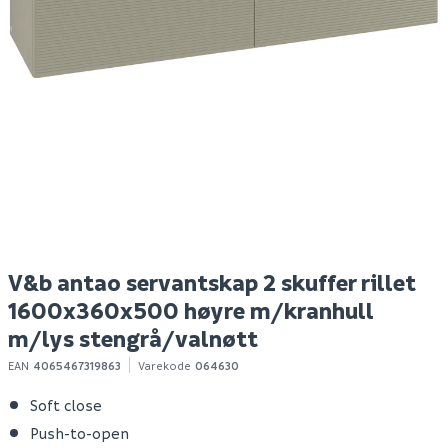
Hyper bokhylle eik
Nilfisk buddy ii 12 tørr-
M
struktur
og våtsuger
a
Spar 400
Før 699
Spar 630
Før 1 129
299
499
Bestillingsvare
Bestillingsvare
Klikk & Hent
Klikk & Hent
V&b antao servantskap 2 skuffer rillet
1600x360x500 høyre m/kranhull
m/lys stengrå/valnøtt
EAN
4065467319863
Varekode
064630
Soft close
Push-to-open