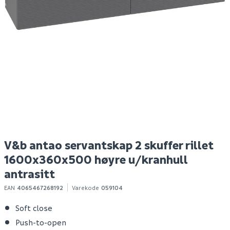
Outfit terrassevarmer
Hyper bokhylle eik
B
met/alu m.reg. og
struktur
slange
Spar 400
Før 699
S
2 149
299
1-10 stk
Bestillingsvare
Klikk & Hent
Klikk & Hent
V&b antao servantskap 2 skuffer rillet
1600x360x500 høyre u/kranhull
antrasitt
EAN
4065467268192
Varekode
059104
Soft close
Push-to-open