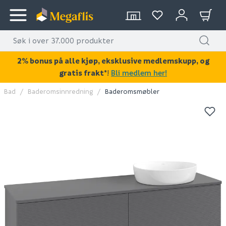
2% bonus på alle kjøp, eksklusive medlemskupp, og
gratis frakt*
!
Bli medlem her!
Bad
Baderomsinnredning
Baderomsmøbler
KAN DISSE VÆRE AV INTERESSE?