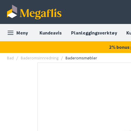
Meny
Kundeavis
Planleggingsverktøy
K
2% bonus 
Bad
Baderomsinnredning
Baderomsmøbler