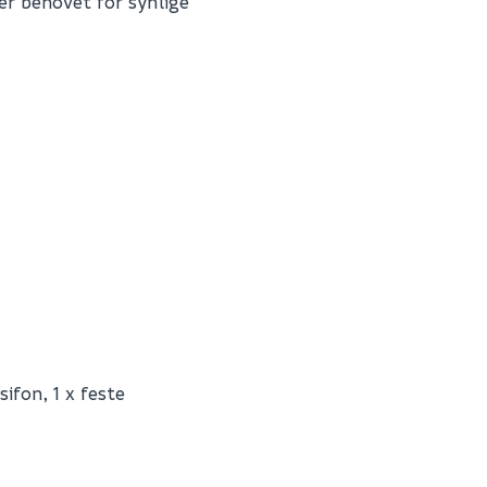
r behovet for synlige
Fornavn (synlig for an
E-postadresse
Skjule spørsmålet f
ifon, 1 x feste
SEND INN SPØRSMÅL
L38112GF
Spørsmålet og svaret vil 
0