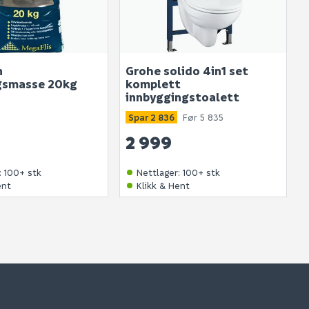
n
Grohe solido 4in1 set
gsmasse 20kg
komplett
innbyggingstoalett
Spar 2 836
Før 5 835
2 999
:
100+ stk
Nettlager
:
100+ stk
ent
Klikk & Hent