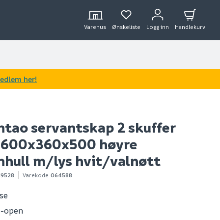
Varehus
Ønskeliste
Logg inn
Handlekurv
medlem her!
ntao servantskap 2 skuffer
t 1600x360x500 høyre
nhull m/lys hvit/valnøtt
19528
Varekode
064588
ose
o-open