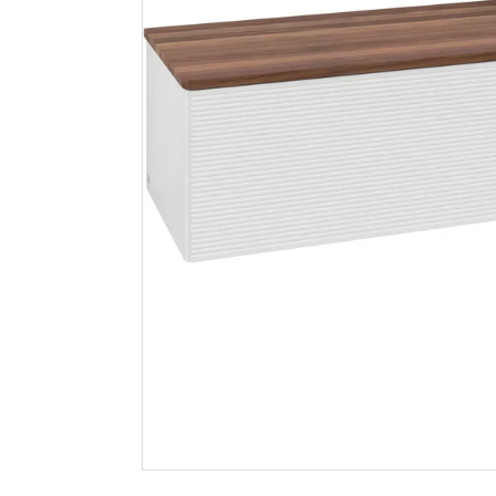
Lind spileelement eik
Hyper bok
2390x600x19 11
struktur
spiler 13x40
Spar 400
F
1 999
299
Nettlager
:
50+ stk
Nettlager
:
Klikk & Hent
Klikk & He