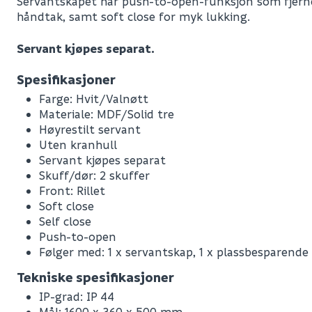
Servantskapet har push-to-open-funksjon som fjerne
håndtak, samt soft close for myk lukking.
Servant kjøpes separat.
Spesifikasjoner
Farge: Hvit/Valnøtt
Materiale: MDF/Solid tre
Høyrestilt servant
Uten kranhull
Servant kjøpes separat
Skuff/dør: 2 skuffer
Front: Rillet
Soft close
Self close
Push-to-open
Følger med: 1 x servantskap, 1 x plassbesparende s
Leverandørens varenummer
Tekniske spesifikasjoner
Nobb No
IP-grad: IP 44
Mål: 1600 x 360 x 500 mm