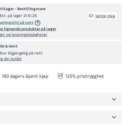
ttlager - Bestillingsvare
Est. på lager 21.10.26
Varsle meg
veringstid på nett
nn lignende produkter på lager
akt og leveringsmuligheter
ikk & Hent
Kun tilgjengelig på nett.
lg din butikk
180 dagers åpent kjøp
125% pristrygghet