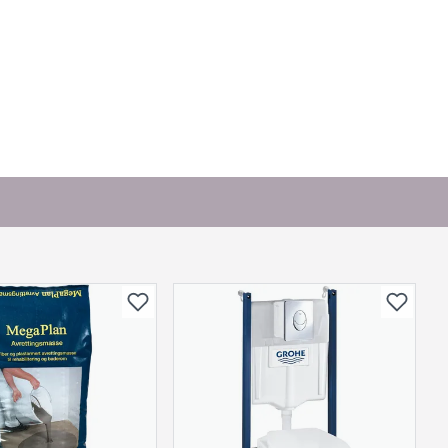
. Bli den første til å stille et spørsmål til dette
produktet.