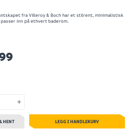
Grohe solido 4in1 set
ntskapet fra Villeroy & Boch har et stilrent, minimalistisk
masse
komplett
 passer inn på ethvert baderom.
innbyggingstoalett
Spar 2 836
Før 5 835
2 999
099
0+ stk
Nettlager
:
100+ stk
Klikk & Hent
& HENT
LEGG I HANDLEKURV