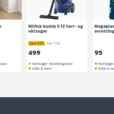
k
Nilfisk buddy ii 12 tørr- og
Megapla
våtsuger
avrettin
Spar 630
Før 1 129
499
95
svare
Nettlager
:
Bestillingsvare
Nettlager
Klikk & Hent
Klikk & H