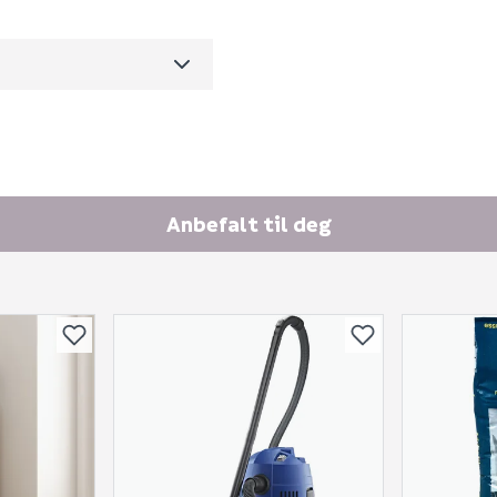
70.9
Ingen spørsmål enda
m3 per salgsforpakning)
Anbefalt til deg