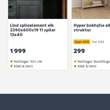
Lind spileelement eik
Hyper bokhylle ei
2390x600x19 11 spiler
struktur
13x40
Spar 400
Før 699
1 999
299
Nettlager
:
50+ stk
Nettlager
:
Bestilling
Klikk & Hent
Klikk & Hent