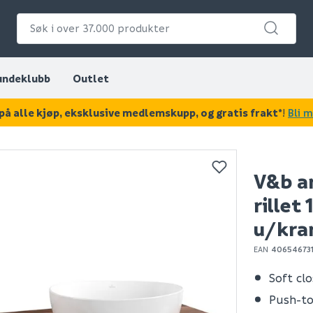
undeklubb
Outlet
på alle kjøp, eksklusive medlemskupp, og gratis frakt*
!
Bli 
KAN DISSE VÆRE AV INTERESSE?
V&b a
rille
u/kra
EAN
40654673
Soft cl
Push-t