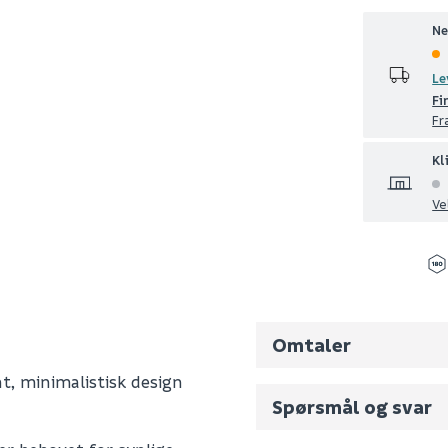
Ne
Le
Fi
Fr
Kl
Ve
Omtaler
nt, minimalistisk design
Spørsmål og svar