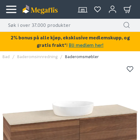
2% bonus på alle kjøp, eksklusive medlemskupp, og
gratis frakt*
!
Bli medlem her!
Bad
Baderomsinnredning
Baderomsmøbler
KAN DISSE VÆRE AV INTERESSE?