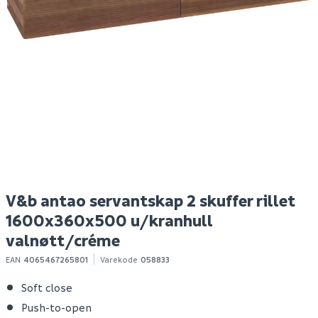
V&b antao servantskap
Megaplan
V
2 skuffer glatt
avrettingsmasse 20kg
2 
1600x360x500
1
venstre u/kranhull
u
eik/créme
52 703
95
5
Bestillingsvare
100+ stk
Klikk & Hent
Klikk & Hent
V&b antao servantskap 2 skuffer rillet
1600x360x500 u/kranhull
valnøtt/créme
EAN
4065467265801
Varekode
058833
Soft close
Push-to-open