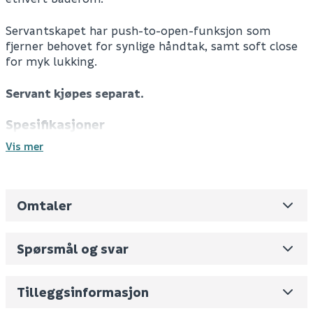
Servantskapet har push-to-open-funksjon som
fjerner behovet for synlige håndtak, samt soft close
for myk lukking.
Servant kjøpes separat.
Spesifikasjoner
Farge: Matt hvit
Vis mer
Materiale: MDF
Servant kjøpes separat
Skuff/dør: 2 skuffer
Omtaler
Front: Rillet
Leverandørens varenummer
K04100MT
Soft close
Nobb No
0
Self close
Spørsmål og svar
Push-to-open
Vekt pr. stk / m2 (i kg)
36
Følger med: 1 x servantskap, 1 x plassbesparende
sifon, 1 x feste
Skjul
Volum
278.75
(dm3 per salgsforpakning)
Tilleggsinformasjon
Tekniske spesifikasjoner