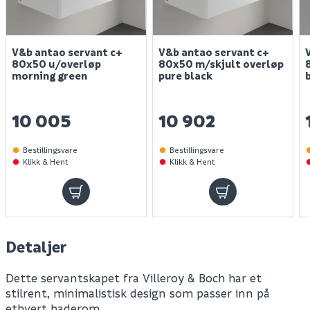
V&b antao servant c+
V&b antao servant c+
80x50 u/overløp
80x50 m/skjult overløp
morning green
pure black
10 005
10 902
Bestillingsvare
Bestillingsvare
Klikk & Hent
Klikk & Hent
Detaljer
Dette servantskapet fra Villeroy & Boch har et
stilrent, minimalistisk design som passer inn på
ethvert baderom.