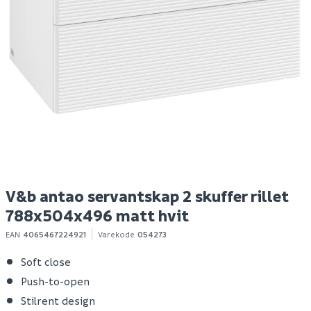
V&b antao servantskap
B20 tørrbetong 25 kg
V
2 skuffer rillet
2 
788x504x496 matt
7
sort
a
Spar 5
Før 44
14 842
39
1
Bestillingsvare
100+ stk
Klikk & Hent
Klikk & Hent
V&b antao servantskap 2 skuffer rillet
788x504x496 matt hvit
EAN
4065467224921
Varekode
054273
Soft close
Push-to-open
Stilrent design