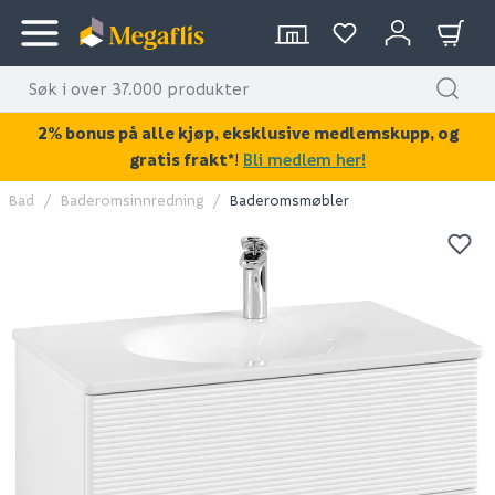
2% bonus på alle kjøp, eksklusive medlemskupp, og
gratis frakt*
!
Bli medlem her!
Bad
Baderomsinnredning
Baderomsmøbler
KAN DISSE VÆRE AV INTERESSE?