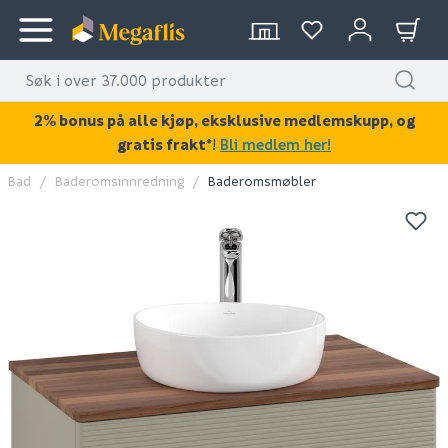
2% bonus på alle kjøp, eksklusive medlemskupp, og
gratis frakt*
!
Bli medlem her!
Bad
Baderomsinnredning
Baderomsmøbler
KAN DISSE VÆRE AV INTERESSE?