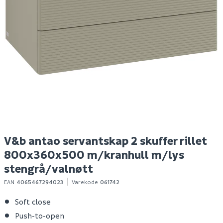
Day husholdningsboks
B20 tørrbetong 25 kg
H
rekt 1000ml
s
Spar 5
Før 44
S
49
39
1-10 stk
100+ stk
Klikk & Hent
Klikk & Hent
V&b antao servantskap 2 skuffer rillet
800x360x500 m/kranhull m/lys
stengrå/valnøtt
EAN
4065467294023
Varekode
061742
Soft close
Push-to-open