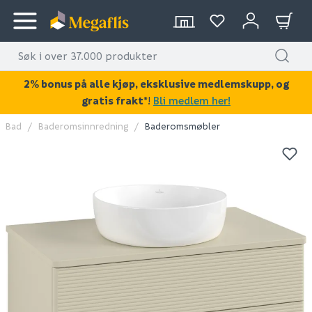
2% bonus på alle kjøp, eksklusive medlemskupp, og
gratis frakt*
!
Bli medlem her!
Bad
Baderomsinnredning
Baderomsmøbler
KAN DISSE VÆRE AV INTERESSE?