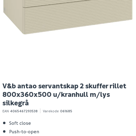
Kastekrok elforsinket
V&b antao servantskap
M
100 mm 2 stk
2 skuffer rillet
a
800x360x500
m/kranhull m/lys blå
59
22 740
100+ stk
Bestillingsvare
Klikk & Hent
Klikk & Hent
V&b antao servantskap 2 skuffer rillet
800x360x500 u/kranhull m/lys
silkegrå
EAN
4065467293538
Varekode
061685
Soft close
Push-to-open