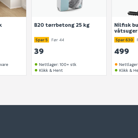
k
B20 tørrbetong 25 kg
Nilfisk bu
våtsuger
Spar 5
Før 44
Spar 630
39
499
svare
Nettlager
:
100+ stk
Nettlager
Klikk & Hent
Klikk & H