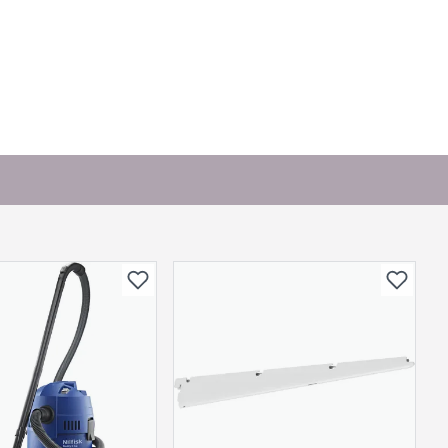
. Bli den første til å stille et spørsmål til dette
produktet.