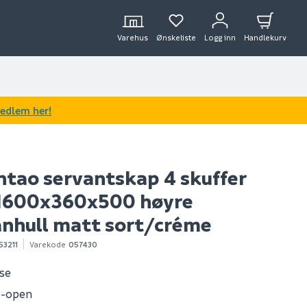
Varehus
Ønskeliste
Logg inn
Handlekurv
medlem her!
ntao servantskap 4 skuffer
 1600x360x500 høyre
nhull matt sort/créme
3211
Varekode
057430
ose
o-open