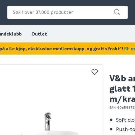
undeklubb
Outlet
på alle kjøp, eksklusive medlemskupp, og gratis frakt*
!
Bli 
KAN DISSE VÆRE AV INTERESSE?
V&b a
glatt
m/kra
EAN
406546725
Soft cl
Push-t