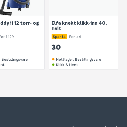
ddy ii 12 tørr- og
Elfa knekt klikk-inn 40,
hvit
Før 1 129
Spar 14
Før 44
30
:
Bestillingsvare
Nettlager
:
Bestillingsvare
ent
Klikk & Hent