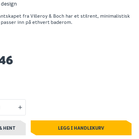
t design
 ii 12
Elfa knekt klikk-inn
ntskapet fra Villeroy & Boch har et stilrent, minimalistisk
tsuger
40, hvit
 passer inn på ethvert baderom.
1 129
Spar 14
Før 44
30
46
stillingsvare
Nettlager
:
Bestillingsvare
Klikk & Hent
& HENT
LEGG I HANDLEKURV