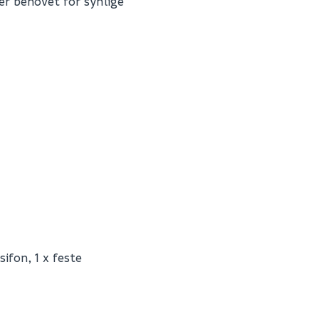
r behovet for synlige
Fornavn (synlig for an
E-postadresse
Skjule spørsmålet f
ifon, 1 x feste
SEND INN SPØRSMÅL
K27053PD
0
Spørsmålet og svaret vil 
112