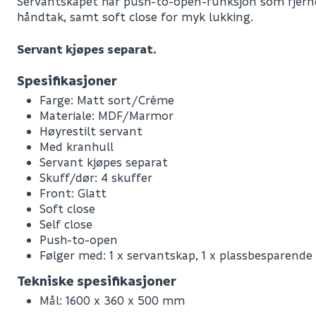
Servantskapet har push-to-open-funksjon som fjerne
håndtak, samt soft close for myk lukking.
Servant kjøpes separat.
Spesifikasjoner
Farge: Matt sort/Créme
Materiale: MDF/Marmor
Høyrestilt servant
Med kranhull
Servant kjøpes separat
Skuff/dør: 4 skuffer
Front: Glatt
Soft close
Self close
Push-to-open
Følger med: 1 x servantskap, 1 x plassbesparende s
Leverandørens varenummer
Tekniske spesifikasjoner
Nobb No
Mål: 1600 x 360 x 500 mm
Vekt pr. stk / m2 (i kg)