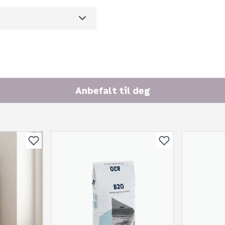
Ingen spørsmål enda
m3 per salgsforpakning)
Anbefalt til deg