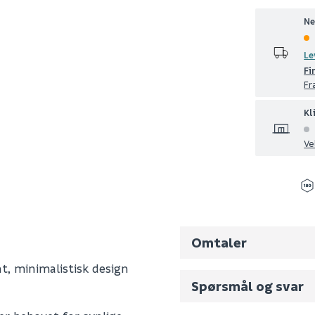
Ne
Le
Fi
Fr
Kl
Ve
Omtaler
nt, minimalistisk design
Spørsmål og svar