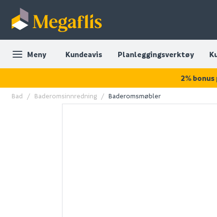
Meny
Kundeavis
Planleggingsverktøy
K
2% bonus 
Bad
Baderomsinnredning
Baderomsmøbler
OUTLET