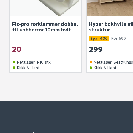
Fix-pro rørklammer dobbel
Hyper bokhylle ei
til kobberrør 10mm hvit
struktur
Spar 400
Før 699
20
299
Nettlager
:
1-10 stk
Nettlager
:
Bestilling
Klikk & Hent
Klikk & Hent