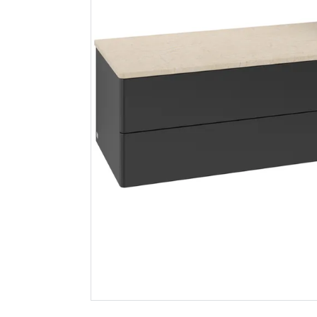
Fix-pro rørklammer
Hyper bok
dobbel til kobberrør
struktur
10mm hvit
Spar 400
F
20
299
Nettlager
:
1-10 stk
Nettlager
:
Klikk & Hent
Klikk & He