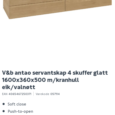
V&b antao høyskap 1
Megaplan
H
dør glatt 414x1719x287
avrettingsmasse 20kg
s
venstre grønn
S
10 564
95
1-10 stk
100+ stk
Klikk & Hent
Klikk & Hent
V&b antao servantskap 4 skuffer glatt
1600x360x500 m/kranhull
eik/valnøtt
EAN
4065467250371
Varekode
057114
Soft close
Push-to-open