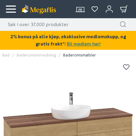
2% bonus på alle kjøp, eksklusive medlemskupp, og
gratis frakt*
!
Bli medlem her!
Bad
Baderomsinnredning
Baderomsmøbler
KAN DISSE VÆRE AV INTERESSE?