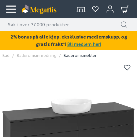
2% bonus på alle kjøp, eksklusive medlemskupp, og
gratis frakt*
!
Bli medlem her!
Bad
Baderomsinnredning
Baderomsmøbler
KAN DISSE VÆRE AV INTERESSE?