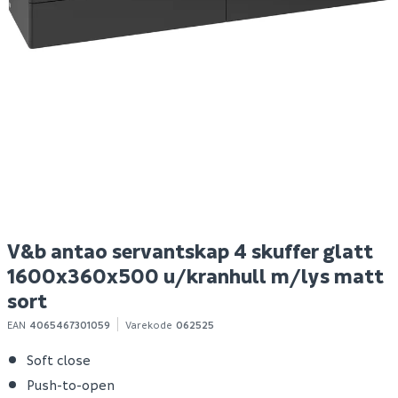
Ekspansjonsbånd til
Megaplan
H
avrettningsmasse 25 m
avrettingsmasse 20kg
s
S
149
95
10+ stk
100+ stk
Klikk & Hent
Klikk & Hent
V&b antao servantskap 4 skuffer glatt
1600x360x500 u/kranhull m/lys matt
sort
EAN
4065467301059
Varekode
062525
Soft close
Push-to-open