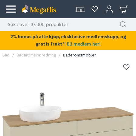
2% bonus på alle kjøp, eksklusive medlemskupp, og
gratis frakt*
!
Bli medlem her!
Bad
Baderomsinnredning
Baderomsmøbler
KAN DISSE VÆRE AV INTERESSE?