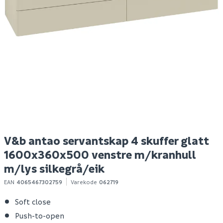
Nordlux eik 3-
Hyper bokhylle eik
B
spotskinne hvit
struktur
Spar 400
Før 699
S
439
299
1-10 stk
Bestillingsvare
Klikk & Hent
Klikk & Hent
V&b antao servantskap 4 skuffer glatt
1600x360x500 venstre m/kranhull
m/lys silkegrå/eik
EAN
4065467302759
Varekode
062719
Soft close
Push-to-open