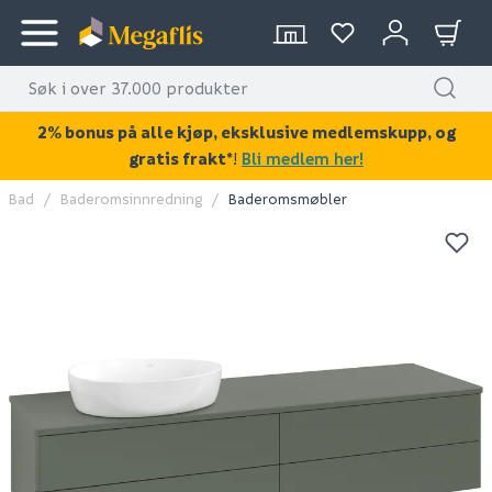
2% bonus på alle kjøp, eksklusive medlemskupp, og
gratis frakt*
!
Bli medlem her!
Bad
Baderomsinnredning
Baderomsmøbler
KAN DISSE VÆRE AV INTERESSE?