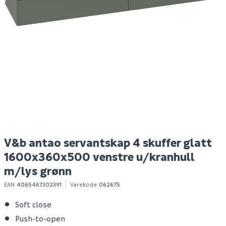
Lind nest trådkurv
Hyper bokhylle eik
M
metall 100
struktur
a
Spar 400
Før 699
889
299
100+ stk
Bestillingsvare
Klikk & Hent
Klikk & Hent
V&b antao servantskap 4 skuffer glatt
1600x360x500 venstre u/kranhull
m/lys grønn
EAN
4065467302391
Varekode
062675
Soft close
Push-to-open