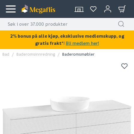
2% bonus på alle kjøp, eksklusive medlemskupp, og
gratis frakt*
!
Bli medlem her!
Bad
Baderomsinnredning
Baderomsmøbler
KAN DISSE VÆRE AV INTERESSE?