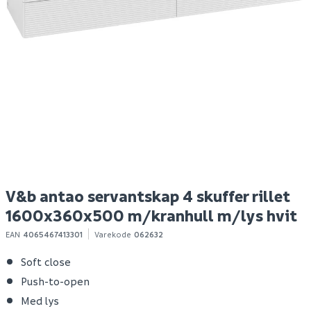
Hyper bokhylle eik
Nilfisk buddy ii 12 tørr-
M
struktur
og våtsuger
a
Spar 400
Før 699
Spar 630
Før 1 129
299
499
Bestillingsvare
Bestillingsvare
Klikk & Hent
Klikk & Hent
V&b antao servantskap 4 skuffer rillet
1600x360x500 m/kranhull m/lys hvit
EAN
4065467413301
Varekode
062632
Soft close
Push-to-open
Med lys