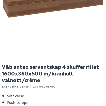
Rawlink sykkelpumpe
V&b antao servantskap
M
mini
4 skuffer rillet
a
1600x360x500 for 2
serv. m/kranhull
valnøtt/créme
69
59 823
10+ stk
Bestillingsvare
Klikk & Hent
Klikk & Hent
V&b antao servantskap 4 skuffer rillet
1600x360x500 m/kranhull
valnøtt/créme
EAN
4065467251149
Varekode
057199
Soft close
Push-to-open