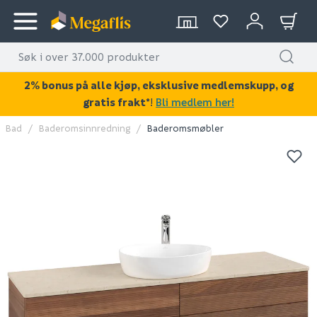
2% bonus på alle kjøp, eksklusive medlemskupp, og
gratis frakt*
!
Bli medlem her!
Bad
Baderomsinnredning
Baderomsmøbler
KAN DISSE VÆRE AV INTERESSE?