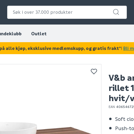
undeklubb
Outlet
på alle kjøp, eksklusive medlemskupp, og gratis frakt*
!
Bli 
KAN DISSE VÆRE AV INTERESSE?
V&b a
rille
hvit/
EAN
40654672
Soft cl
Push-t