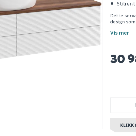
Stilren
hylle eik
Nilfisk buddy ii 12
B20 tørrbe
Dette serva
tørr- og våtsuger
design som
Vis mer
ør 699
Spar 630
Før 1 129
Spar 5
Før 44
30 
499
39
Bestillingsvare
Nettlager
:
Bestillingsvare
Nettlager
:
10
nt
Klikk & Hent
Klikk & Hent
KLIKK 