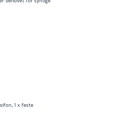
r behovet for synlige
Fornavn (synlig for an
E-postadresse
Skjule spørsmålet f
ifon, 1 x feste
SEND INN SPØRSMÅL
K25112GF
0
Spørsmålet og svaret vil 
82.6