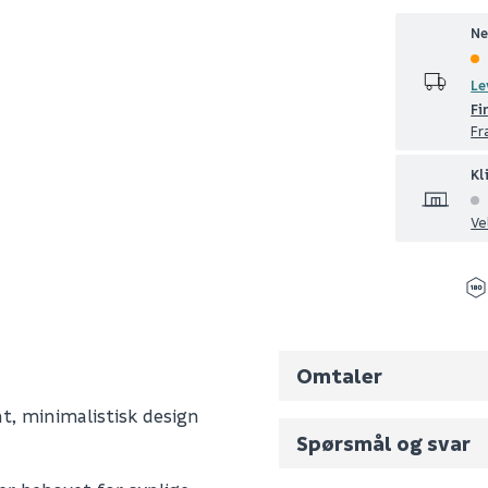
Ne
Le
Fi
Fr
Kl
Ve
Omtaler
nt, minimalistisk design
Spørsmål og svar