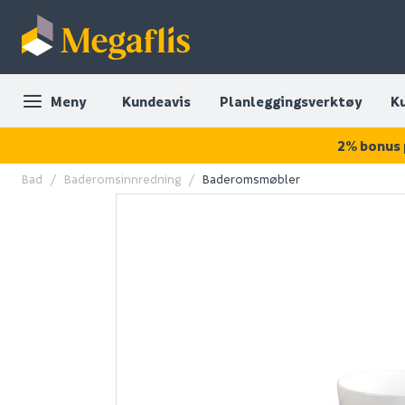
Meny
Kundeavis
Planleggingsverktøy
K
2% bonus 
Bad
Baderomsinnredning
Baderomsmøbler