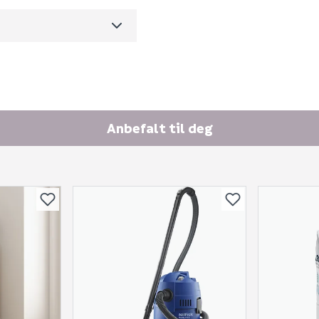
Ingen spørsmål enda
m3 per salgsforpakning)
Anbefalt til deg