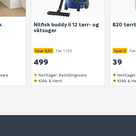
k
Nilfisk buddy ii 12 tørr- og
B20 tørr
våtsuger
Spar 630
Før 1 129
Spar 5
Før
499
39
svare
Nettlager
:
Bestillingsvare
Nettlager
Klikk & Hent
Klikk & H