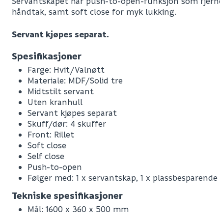
Servantskapet har push-to-open-funksjon som fjerne
håndtak, samt soft close for myk lukking.
Servant kjøpes separat.
Spesifikasjoner
Farge: Hvit/Valnøtt
Materiale: MDF/Solid tre
Midtstilt servant
Uten kranhull
Servant kjøpes separat
Skuff/dør: 4 skuffer
Front: Rillet
Soft close
Self close
Push-to-open
Følger med: 1 x servantskap, 1 x plassbesparende s
Leverandørens varenummer
Tekniske spesifikasjoner
Nobb No
Mål: 1600 x 360 x 500 mm
Vekt pr. stk / m2 (i kg)