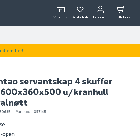
Varehus
Ønskeliste
Logg inn
Handlekurv
medlem her!
ntao servantskap 4 skuffer
t 1600x360x500 u/kranhull
valnøtt
50685
Varekode
057145
ose
o-open