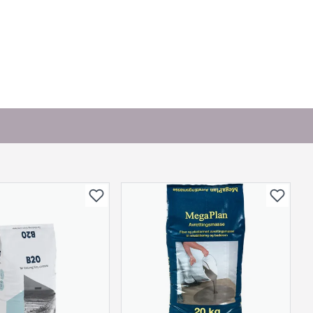
. Bli den første til å stille et spørsmål til dette
produktet.