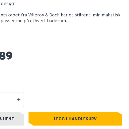
t design
tong 25 kg
Megaplan
ntskapet fra Villeroy & Boch har et stilrent, minimalistisk
avrettingsmasse
 passer inn på ethvert baderom.
20kg
989
95
0+ stk
Nettlager
:
100+ stk
Klikk & Hent
& HENT
LEGG I HANDLEKURV