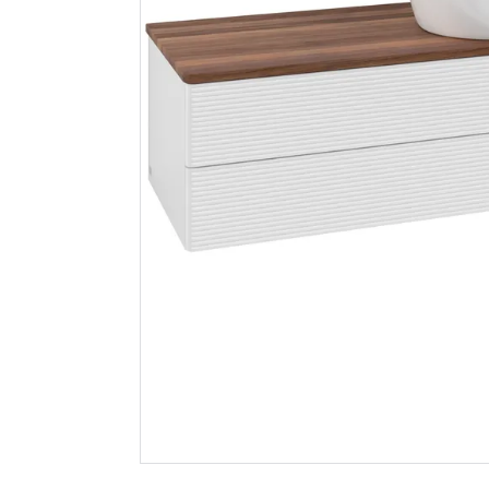
Grohe rainshower
Hyper bok
cosmopolitan 310
struktur
hodedusj ø38 cm
børstet hard
graphite
Spar 400
F
10 864
299
Nettlager
:
1-10 stk
Nettlager
:
Klikk & Hent
Klikk & He