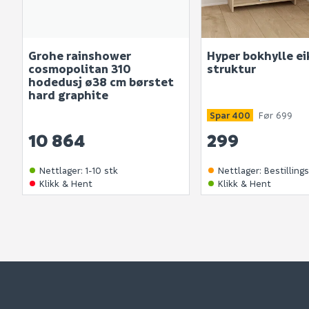
Grohe rainshower
Hyper bokhylle ei
cosmopolitan 310
struktur
hodedusj ø38 cm børstet
hard graphite
Spar 400
Før 699
10 864
299
Nettlager
:
1-10 stk
Nettlager
:
Bestilling
Klikk & Hent
Klikk & Hent