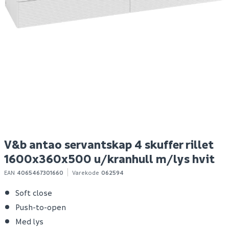
Gumminippel 7-10 pr
Hyper bokhylle eik
B
2x2,5 2 stk
struktur
Spar 400
Før 699
S
49
299
1-10 stk
Bestillingsvare
Klikk & Hent
Klikk & Hent
V&b antao servantskap 4 skuffer rillet
1600x360x500 u/kranhull m/lys hvit
EAN
4065467301660
Varekode
062594
Soft close
Push-to-open
Med lys