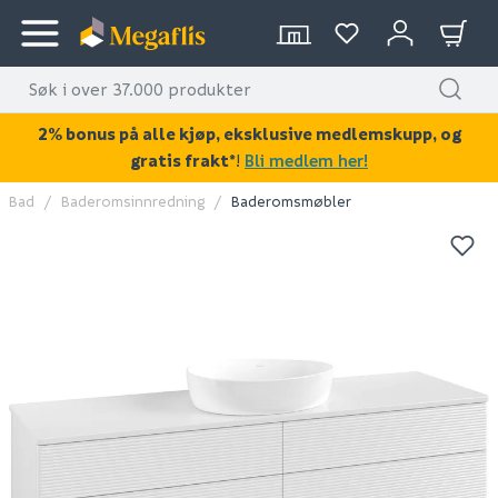
2% bonus på alle kjøp, eksklusive medlemskupp, og
gratis frakt*
!
Bli medlem her!
Bad
Baderomsinnredning
Baderomsmøbler
KAN DISSE VÆRE AV INTERESSE?