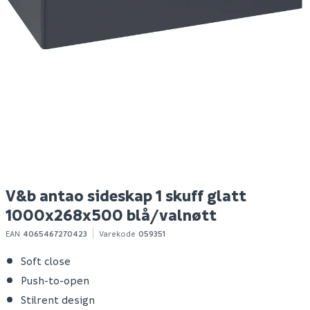
V&b subway 3.0
V&b antao sideskap 1
V
veggskål exclusive m/
skuff glatt
s
sete
1000x268x500
1
antrasitt/valnøtt
g
7 399
22 063
2
10+ stk
Bestillingsvare
Klikk & Hent
Klikk & Hent
V&b antao sideskap 1 skuff glatt
1000x268x500 blå/valnøtt
EAN
4065467270423
Varekode
059351
Soft close
Push-to-open
Stilrent design