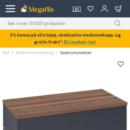
2% bonus på alle kjøp, eksklusive medlemskupp, og
gratis frakt*
!
Bli medlem her!
Bad
Baderomsinnredning
Baderomsmøbler
KAN DISSE VÆRE AV INTERESSE?