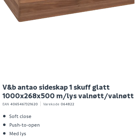
V&b antao servantskap
Mira 3230 superrapidfix
B
1 skuff glatt
15kg
1000x190x500
m/kranhull m/lys
eik/valnøtt
S
25 813
469
Bestillingsvare
1-10 stk
Klikk & Hent
Klikk & Hent
V&b antao sideskap 1 skuff glatt
1000x268x500 m/lys valnøtt/valnøtt
EAN
4065467321620
Varekode
064822
Soft close
Push-to-open
Med lys