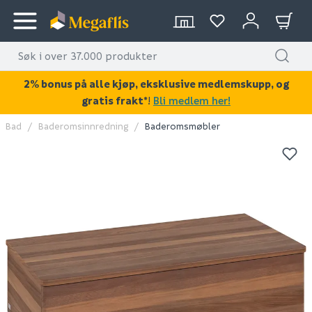
2% bonus på alle kjøp, eksklusive medlemskupp, og
gratis frakt*
!
Bli medlem her!
Bad
Baderomsinnredning
Baderomsmøbler
KAN DISSE VÆRE AV INTERESSE?