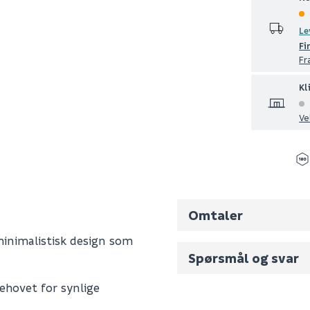
Le
Fi
Fr
Kl
Ve
Omtaler
 minimalistisk design som
Spørsmål og svar
ehovet for synlige
Fornavn (synlig for an