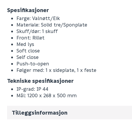
Spesifikasjoner
Farge: Valnøtt/Eik
Materiale: Solid tre/Sponplate
Skuff/dør: 1 skuff
Front: Rillet
Med lys
Soft close
Self close
Push-to-open
Følger med: 1 x sideplate, 1 x feste
Leverandørens varenummer
Tekniske spesifikasjoner
Nobb No
IP-grad: IP 44
Mål: 1200 x 268 x 500 mm
Vekt pr. stk / m2 (i kg)
Volum
244.678
(d
Tilleggsinformasjon