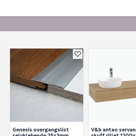
Genesis overgangslist
V&b antao servan
selvklebende 25x3mm
skuff rillet 120