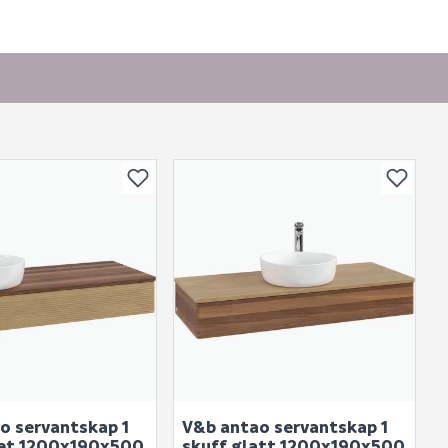
produktet.
o servantskap 1
V&b antao servantskap 1
llet 1200x190x500
skuff glatt 1200x190x500