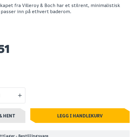
kapet fra Villeroy & Boch har et stilrent, minimalistisk
 passer inn på ethvert baderom.
V&b antao
 1 skuff
servantskap 1 skuff
0x190x500
glatt 1200x190x500
kranhull
m/kranhull m/lys
valnøtt
valnøtt/eik
51
28 351
stillingsvare
Nettlager
:
Bestillingsvare
Klikk & Hent
& HENT
LEGG I HANDLEKURV
ttlager - Bestillingsvare