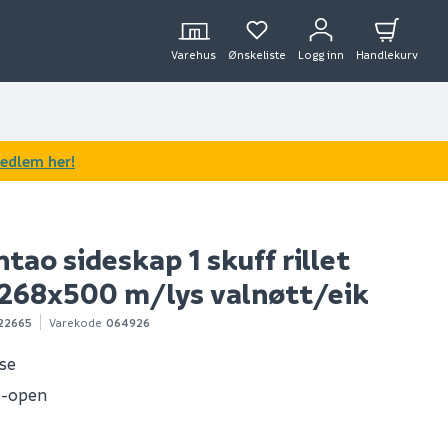
Varehus
Ønskeliste
Logg inn
Handlekurv
medlem her!
tao sideskap 1 skuff rillet
268x500 m/lys valnøtt/eik
22665
Varekode
064926
ose
o-open