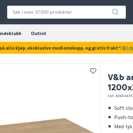
undeklubb
Outlet
på alle kjøp, eksklusive medlemskupp, og gratis frakt*
!
Bli 
KAN DISSE VÆRE AV INTERESSE?
V&b an
1200x
EAN
40654673
Soft cl
Push-t
Med lys