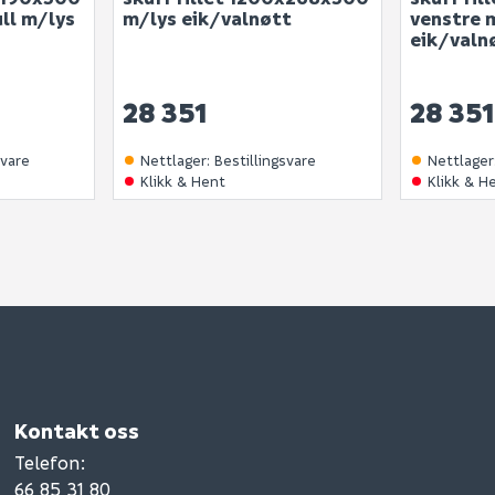
ll m/lys
m/lys eik/valnøtt
venstre 
eik/valn
28 351
28 351
svare
Nettlager
:
Bestillingsvare
Nettlager
Klikk & Hent
Klikk & H
Kontakt oss
Telefon
:
66 85 31 80