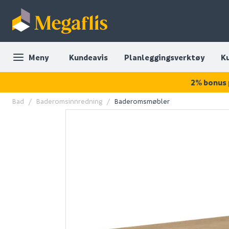
Meny
Kundeavis
Planleggingsverktøy
K
2% bonus 
Bad
Baderomsinnredning
Baderomsmøbler