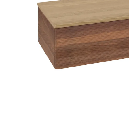
Genesis
V&b anta
overgangslist
servantsk
selvklebende
rillet 12
25x3mm matt alu cas
venstre m
257.81
m/lys eik
209
28 351
Nettlager
:
1-10 stk
Nettlager
:
Klikk & Hent
Klikk & He