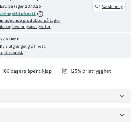
Est. på lager 20.10.26
Varsle meg
veringstid på nett
nn lignende produkter på lager
akt og leveringsmuligheter
ikk & Hent
Kun tilgjengelig på nett.
lg din butikk
180 dagers åpent kjøp
125% pristrygghet
Skjul
dre)