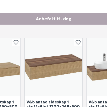
Anbefalt til deg
tskap 1
V&b antao sideskap 1
V&b anta
0x190x500
skuff rillet 1200x268x500
skuff ri