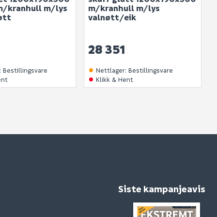
m/kranhull m/lys
m/kranhull m/lys
øtt
valnøtt/eik
28 351
:
Bestillingsvare
Nettlager
:
Bestillingsvare
ent
Klikk & Hent
Siste kampanjeavis