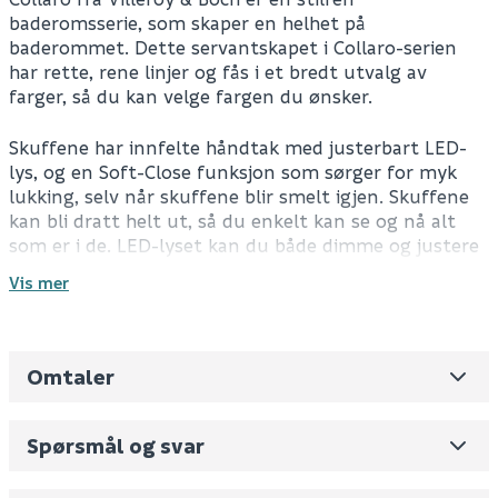
baderomsserie, som skaper en helhet på
baderommet. Dette servantskapet i Collaro-serien
har rette, rene linjer og fås i et bredt utvalg av
farger, så du kan velge fargen du ønsker.
Skuffene har innfelte håndtak med justerbart LED-
lys, og en Soft-Close funksjon som sørger for myk
lukking, selv når skuffene blir smelt igjen. Skuffene
kan bli dratt helt ut, så du enkelt kan se og nå alt
som er i de. LED-lyset kan du både dimme og justere
fargetemperatur.
Vis mer
Skuffene har godt med oppbevaringsplass og
kommer med flere smarte oppbevaringsløsninger,
som skillevegger og oppbevaringsbokser til tilbehør.
Omtaler
Leverandørens varenummer
C042B0FP
Dette servantskapet kommer med benkeplate med
plass til servant på venstre side.
Nobb No
0
Spørsmål og svar
Vekt pr. stk / m2 (i kg)
57
Lyset styres ved hjelp av en fjernkontroll, som også
styrer alle andre Villeroy & Boch Collaro produktene