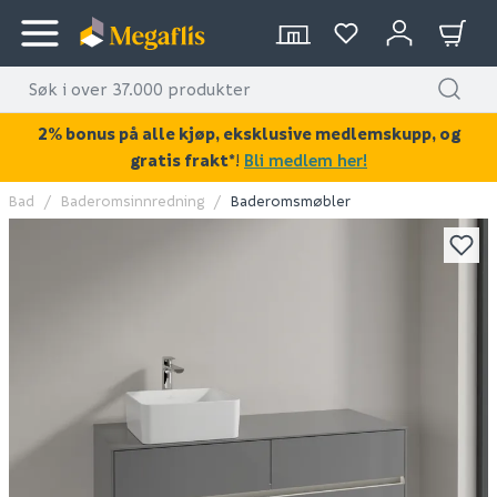
2% bonus på alle kjøp, eksklusive medlemskupp, og
gratis frakt*
!
Bli medlem her!
Bad
Baderomsinnredning
Baderomsmøbler
KAN DISSE VÆRE AV INTERESSE?