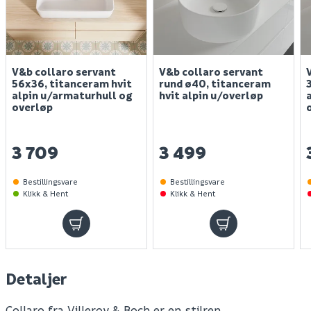
V&b collaro servant
V&b collaro servant
56x36, titanceram hvit
rund ø40, titanceram
alpin u/armaturhull og
hvit alpin u/overløp
overløp
3 709
3 499
Bestillingsvare
Bestillingsvare
Klikk & Hent
Klikk & Hent
Detaljer
Collaro fra Villeroy & Boch er en stilren