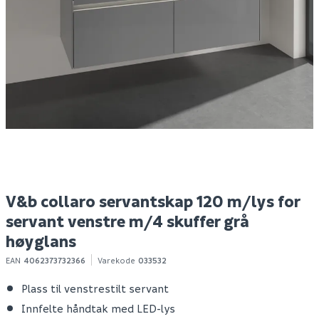
Fonta nippelrør 1/2" x
V&b collaro
C
100mm
servantskap 120 m/lys
b
for servant høyre m/4
skuffer hvit matt
199
25 199
1
50+ stk
Bestillingsvare
Klikk & Hent
Klikk & Hent
V&b collaro servantskap 120 m/lys for
servant venstre m/4 skuffer grå
høyglans
EAN
4062373732366
Varekode
033532
Plass til venstrestilt servant
Innfelte håndtak med LED-lys