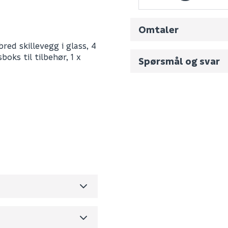
Omtaler
red skillevegg i glass, 4
boks til tilbehør, 1 x
Spørsmål og svar
Fornavn (synlig for an
C047B0FP
E-postadresse
0
68.5
m3 per salgsforpakning)