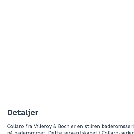
Detaljer
Collaro fra Villeroy & Boch er en stilren baderomsser
på baderommet. Dette servantskapet i Collaro-serien 