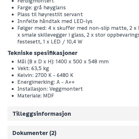
Ferdigmontert
Farge: grå høyglans
Plass til høyrestilt servant
Innfelte håndtak med LED-lys
Følger med: 4 x skuffer med non-slip matte, 2 x b
x smale skillevegger i glass, 2 x stor oppbevarings
festesett, 1 x LED / 10,4 W
Tekniske spesifikasjoner
Mål (B x D x H): 1400 x 500 x 548 mm
Vekt: 63,5 kg
Kelvin: 2700 K - 6480 K
Leverandørens varenummer
Energimerking: A - A++
Nobb No
Installasjon: Veggmontert
Materiale: MDF
Vekt pr. stk / m2 (i kg)
Volum
517.822
(d
Tilleggsinformasjon
Måltegning
Monteringsveiledning
Dokumenter (2)