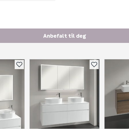
Skjule spørsmålet f
SEND INN SPØRSMÅL
Spørsmålet og svaret vil 
Anbefalt til deg
Ingen spørsmål enda