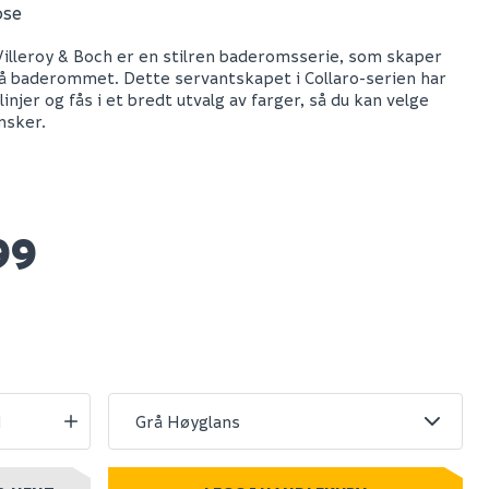
ose
V&b collaro
 Villeroy & Boch er en stilren baderomsserie, som skaper
 140 for 2
servantskap 140 for
å baderommet. Dette servantskapet i Collaro-serien har
m/4
servant midt m/4
linjer og fås i et bredt utvalg av farger, så du kan velge
zona eik
skuffer arizona eik
nsker.
21 849
99
stillingsvare
Nettlager
:
Bestillingsvare
Klikk & Hent