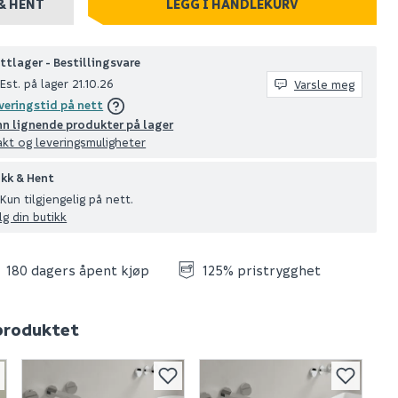
& HENT
LEGG I HANDLEKURV
ttlager - Bestillingsvare
Est. på lager 21.10.26
Varsle meg
veringstid på nett
nn lignende produkter på lager
akt og leveringsmuligheter
ikk & Hent
Kun tilgjengelig på nett.
lg din butikk
180 dagers åpent kjøp
125% pristrygghet
 produktet