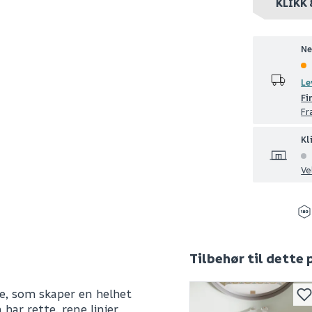
KLIKK 
Ne
Le
Fi
Fr
Kl
Ve
Tilbehør til dette
ie, som skaper en helhet
har rette, rene linjer