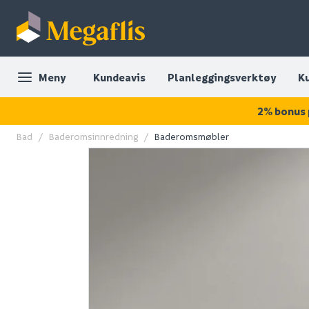
Meny
Kundeavis
Planleggingsverktøy
K
2% bonus 
Bad
Baderomsinnredning
Baderomsmøbler