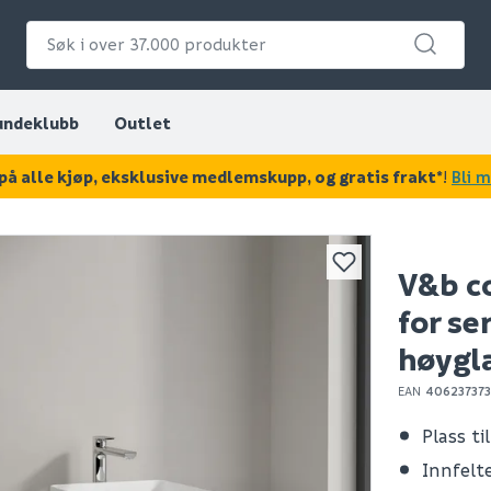
undeklubb
Outlet
på alle kjøp, eksklusive medlemskupp, og gratis frakt*
!
Bli 
KAN DISSE VÆRE AV INTERESSE?
V&b c
for se
høygl
EAN
406237373
Plass ti
Innfelt