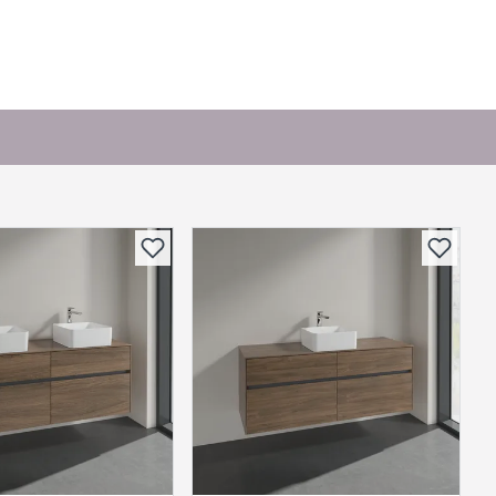
or andre?
bli vist her etter at det er besvart.
. Bli den første til å stille et spørsmål til dette
produktet.