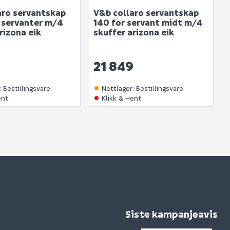
aro servantskap
V&b collaro servantskap
2 servanter m/4
140 for servant midt m/4
rizona eik
skuffer arizona eik
9
21 849
:
Bestillingsvare
Nettlager
:
Bestillingsvare
ent
Klikk & Hent
Siste kampanjeavis