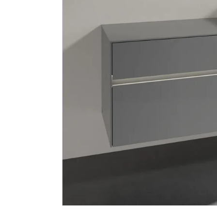
V&b collaro
V&b my v
servantskap 140
speilskap
m/lys for 2 servanter
140x75 m/
m/4 skuffer arizona
eik
27 799
29 999
Nettlager
:
Bestillingsvare
Nettlager
:
Klikk & Hent
Klikk & He