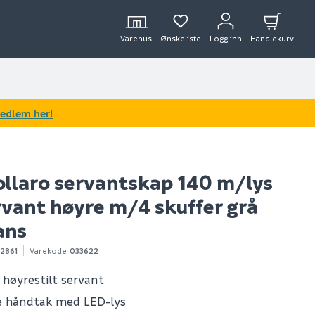
Varehus
Ønskeliste
Logg inn
Handlekurv
medlem her!
ollaro servantskap 140 m/lys
rvant høyre m/4 skuffer grå
ans
2861
Varekode
033622
l høyrestilt servant
e håndtak med LED-lys