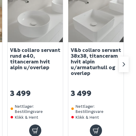
V&b collaro servant
V&b collaro servant
V
rund ø40,
38x38, titanceram
o
titanceram hvit
hvit alpin
t
alpin u/overløp
u/armaturhull og
a
overløp
3 499
3 499
3
Nettlager
:
Nettlager
:
Bestillingsvare
Bestillingsvare
Klikk & Hent
Klikk & Hent