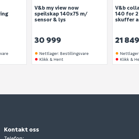
V&b my view now
V&b coll
ging
speilskap 140x75 m/
140 for 
sensor & lys
skuffer a
30 999
21 84
svare
Nettlager
:
Bestillingsvare
Nettlager
Klikk & Hent
Klikk & H
Kontakt oss
Telefon
: