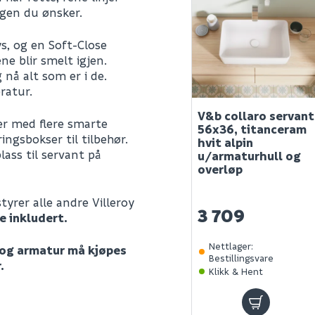
rgen du ønsker.
s, og en Soft-Close
e blir smelt igjen.
 nå alt som er i de.
ratur.
V&b collaro servant
r med flere smarte
56x36, titanceram
ngsbokser til tilbehør.
hvit alpin
ss til servant på
u/armaturhull og
overløp
tyrer alle andre Villeroy
3 709
e inkludert.
Nettlager
:
 og armatur må kjøpes
Bestillingsvare
.
Klikk & Hent