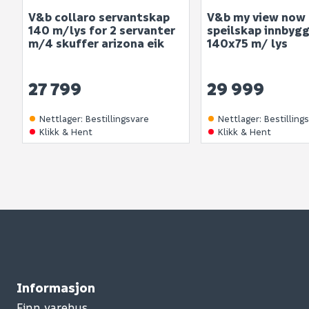
V&b collaro servantskap
V&b my view now
140 m/lys for 2 servanter
speilskap innbyg
m/4 skuffer arizona eik
140x75 m/ lys
27 799
29 999
Nettlager
:
Bestillingsvare
Nettlager
:
Bestilling
Klikk & Hent
Klikk & Hent
Informasjon
Finn varehus