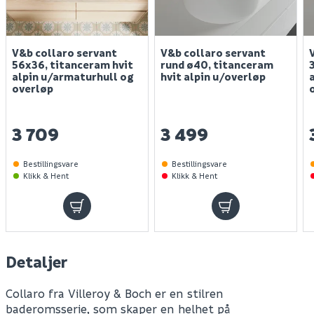
V&b collaro servant
V&b collaro servant
56x36, titanceram hvit
rund ø40, titanceram
alpin u/armaturhull og
hvit alpin u/overløp
overløp
3 709
3 499
Bestillingsvare
Bestillingsvare
Klikk & Hent
Klikk & Hent
Detaljer
Collaro fra Villeroy & Boch er en stilren
baderomsserie, som skaper en helhet på