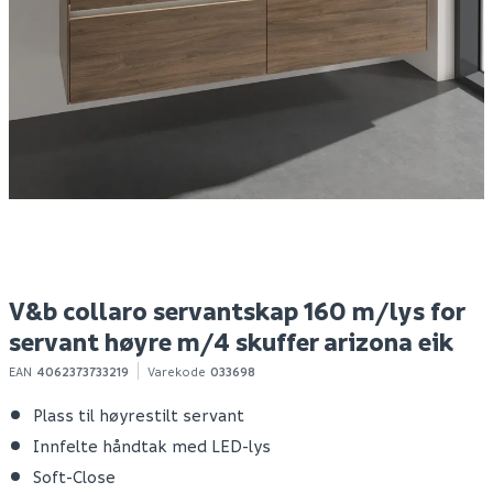
Purus forhøyning 13
Megaplan
V
mm for stålklemring
avrettingsmasse 20kg
s
s
m
h
479
95
2
10+ stk
100+ stk
Klikk & Hent
Klikk & Hent
V&b collaro servantskap 160 m/lys for
servant høyre m/4 skuffer arizona eik
EAN
4062373733219
Varekode
033698
Plass til høyrestilt servant
Innfelte håndtak med LED-lys
Soft-Close