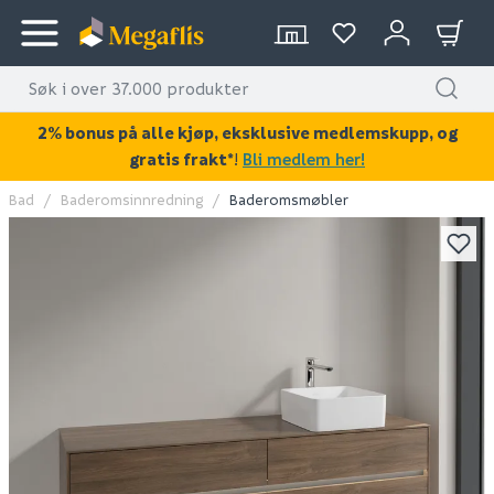
2% bonus på alle kjøp, eksklusive medlemskupp, og
gratis frakt*
!
Bli medlem her!
Bad
Baderomsinnredning
Baderomsmøbler
KAN DISSE VÆRE AV INTERESSE?