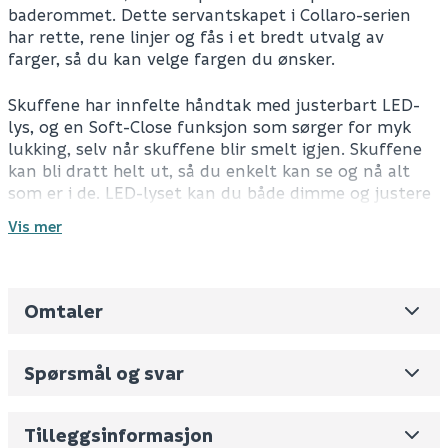
baderommet. Dette servantskapet i Collaro-serien
har rette, rene linjer og fås i et bredt utvalg av
farger, så du kan velge fargen du ønsker.
Skuffene har innfelte håndtak med justerbart LED-
lys, og en Soft-Close funksjon som sørger for myk
lukking, selv når skuffene blir smelt igjen. Skuffene
kan bli dratt helt ut, så du enkelt kan se og nå alt
som er i de. LED-lyset kan du både dimme og justere
fargetemperatur.
Vis mer
Skuffene har godt med oppbevaringsplass og
kommer med flere smarte oppbevaringsløsninger,
som skillevegger og oppbevaringsbokser til tilbehør.
Omtaler
Leverandørens varenummer
C051B0VH
Dette servantskapet kommer med benkeplate med
plass til servant på høyre side.
Nobb No
0
Spørsmål og svar
Vekt pr. stk / m2 (i kg)
80.5
Lyset styres ved hjelp av en fjernkontroll, som også
styrer alle andre Villeroy & Boch Collaro produktene
Skjul
Volum
588.274
(dm3 per salgsforpakning)
Tilleggsinformasjon
dine.
Fjernkontroll er ikke inkludert.