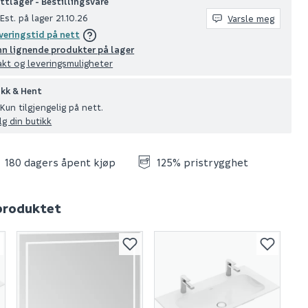
ttlager - Bestillingsvare
Est. på lager 21.10.26
Varsle meg
veringstid på nett
nn lignende produkter på lager
akt og leveringsmuligheter
ikk & Hent
Kun tilgjengelig på nett.
lg din butikk
180 dagers åpent kjøp
125% pristrygghet
 produktet