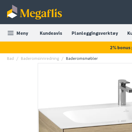
Meny
Kundeavis
Planleggingsverktøy
K
2% bonus 
Bad
Baderomsinnredning
Baderomsmøbler