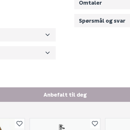
Omtaler
0
Spørsmål og svar
44.5
m3 per salgsforpakning)
Fornavn (synlig for an
E-postadresse
Anbefalt til deg
Skjule spørsmålet f