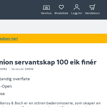
Varehus
Ønskeliste
Logg inn
Handlekurv
medlem her!
nion servantskap 100 eik finér
00182
Varekode
031516
tandig overflate
o-Open
ose
Villeroy & Boch er en stilren baderomsserie, som skaper en