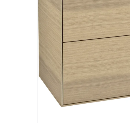
V&b finion
Unigarn h
servantskap 100
100g
midnattsblå matt
lakk
24 699
47
Nettlager
:
Bestillingsvare
Nettlager
:
Klikk & Hent
Klikk & He