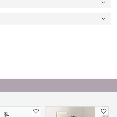
Skjul
dre)
or andre?