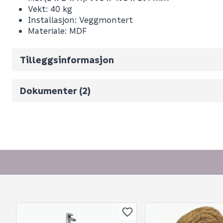
Vekt: 40 kg
Nobb No
Installasjon: Veggmontert
Materiale: MDF
Vekt pr. stk / m2 (i kg)
Volum
400.228
(d
Tilleggsinformasjon
Monteringsveiledning
Måltegning
Dokumenter (2)