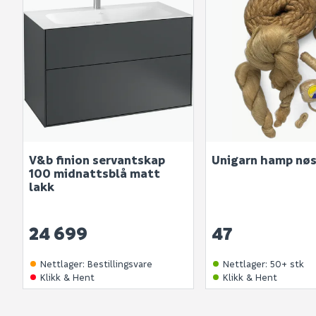
V&b finion servantskap
Unigarn hamp nø
100 midnattsblå matt
lakk
24 699
47
Nettlager
:
Bestillingsvare
Nettlager
:
50+ stk
Klikk & Hent
Klikk & Hent