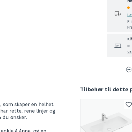
Ne
Le
Fi
Fr
Kl
Ve
Tilbehør til dette
e, som skaper en helhet
ar rette, rene linjer og
n du ønsker.
enkle å åpne, og en