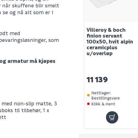
 når skuffene blir smelt
n se og nå alt som er i
Villeroy & boch
godt med
finion servant
bevaringsløsninger, som
100x50, hvit alpin
ceramicplus
u/overløp
 og armatur må kjøpes
11 139
Nettlager
:
Bestillingsvare
er med non-slip matte, 3
Klikk & Hent
boks til tilbehør, 1 x
ett
F02000PC