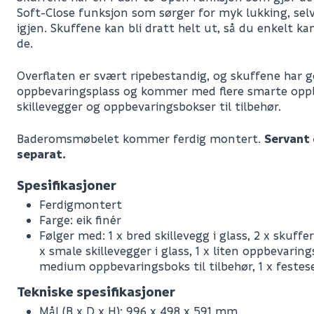
Soft-Close funksjon som sørger for myk lukking, selv
igjen. Skuffene kan bli dratt helt ut, så du enkelt ka
de.
Overflaten er svært ripebestandig, og skuffene har 
oppbevaringsplass og kommer med flere smarte opp
skillevegger og oppbevaringsbokser til tilbehør.
Baderomsmøbelet kommer ferdig montert.
Servant
separat.
Spesifikasjoner
Ferdigmontert
Farge: eik finér
Følger med: 1 x bred skillevegg i glass, 2 x skuff
x smale skillevegger i glass, 1 x liten oppbevarings
medium oppbevaringsboks til tilbehør, 1 x festes
Tekniske spesifikasjoner
Mål (B x D x H): 996 x 498 x 591 mm
Leverandørens varenummer