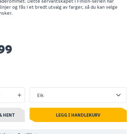
aderommet. Dette servantskapet i Finion-serien har
linjer og fås i et bredt utvalg av farger, så du kan velge
Hyper bokhylle eik
nsker.
p 100
struktur
lakk
Spar 400
Før 699
99
299
stillingsvare
Nettlager
:
Bestillingsvare
Klikk & Hent
& HENT
LEGG I HANDLEKURV