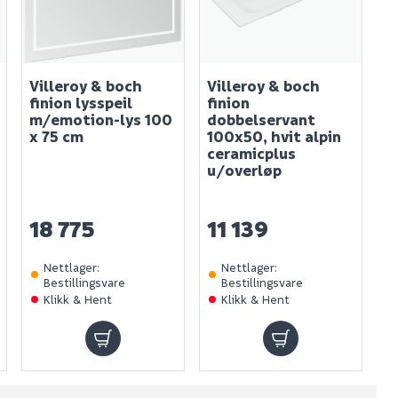
Villeroy & boch
Villeroy & boch
finion lysspeil
finion
m/emotion-lys 100
dobbelservant
x 75 cm
100x50, hvit alpin
ceramicplus
u/overløp
18 775
11 139
Nettlager
:
Nettlager
:
Bestillingsvare
Bestillingsvare
Klikk & Hent
Klikk & Hent