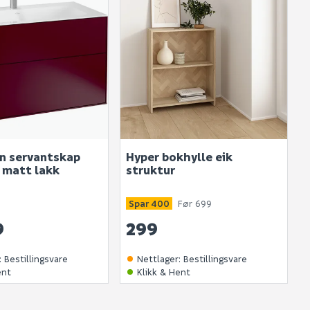
bli vist her etter at det er besvart.
. Bli den første til å stille et spørsmål til dette
produktet.
on servantskap
Hyper bokhylle eik
 matt lakk
struktur
Spar 400
Før 699
9
299
:
Bestillingsvare
Nettlager
:
Bestillingsvare
ent
Klikk & Hent