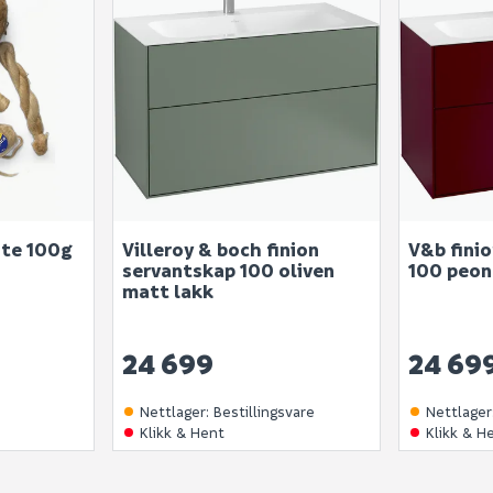
SEND INN SPØRSMÅL
Spørsmålet og svaret vil 
Ingen spørsmål enda
ste 100g
Villeroy & boch finion
V&b fini
servantskap 100 oliven
100 peon
matt lakk
24 699
24 69
Nettlager
:
Bestillingsvare
Nettlager
Klikk & Hent
Klikk & H