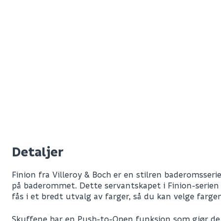
Detaljer
Finion fra Villeroy & Boch er en stilren baderomsseri
på baderommet. Dette servantskapet i Finion-serien h
fås i et bredt utvalg av farger, så du kan velge farge
Skuffene har en Push-to-Open funksjon som gjør de 