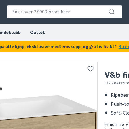
undeklubb
Outlet
på alle kjøp, eksklusive medlemskupp, og gratis frakt*
!
Bli 
KAN DISSE VÆRE AV INTERESSE?
V&b fi
EAN
40623730
Ripebes
Push-t
Soft-Cl
Finion fra 