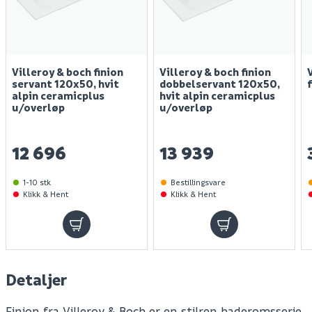
Villeroy & boch finion
Villeroy & boch finion
servant 120x50, hvit
dobbelservant 120x50,
alpin ceramicplus
hvit alpin ceramicplus
u/overløp
u/overløp
12 696
13 939
1-10 stk
Bestillingsvare
Klikk & Hent
Klikk & Hent
Detaljer
Finion fra Villeroy & Boch er en stilren baderomsserie,