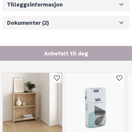
Skjul
Volum
475.317
(dm3 per salgsforpakning)
Tilleggsinformasjon
dine.
Fjernkontroll er ikke inkludert.
Måltegning
Fornavn (synlig for andre)
Baderomsmøbelet kommer ferdig montert.
Servant
Monteringsveiledning
Dokumenter (2)
og armatur må kjøpes separat.
E-postadresse
Spesifikasjoner
Ferdigmontert
Anbefalt til deg
Farge: valnøtt finér
Farge, hylle: midnattsblå
Indirekte veggbelysning
Hylle med dimbart lys
Følger med: 1 x bred skillevegg i glass, 3 x skuffer
med non-slip matte, 3 x smale skillevegger i
glass, 1 x liten oppbevaringsboks til tilbehør, 1 x
Finn varehus
medium oppbevaringsboks til tilbehør, 1 x
Skjule spørsmålet for andre?
festesett, 1 x LED / 2,3 W, 2 x LED / 4,2 W
Jobb hos oss
SEND INN SPØRSMÅL
Tekniske spesifikasjoner
Kundeservice
Mål (B x D x H): 1196 x 498 x 591 mm
Spørsmål og svar
Spørsmålet og svaret vil bli vist her etter at det er
Vekt: 58 kg