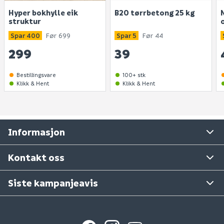
Telefon
:
besvart.
Våre merker
LED-lys
66 85 31 80
Hyper bokhylle eik
B20 tørrbetong 25 kg
N
IP44
Kundeklubb
struktur
Ingen spørsmål enda. Bli den første til å stille et
Kelvin: 2700 K - 6480 K
Åpningstider kundeservice 2026:
spørsmål til dette produktet.
Guider og veiledninger
Spar 400
Før 699
Spar 5
Før 44
Energimerking: A - A++
Man - fre: 09:00 - 16:00
299
39
Personvernerklæring
Installasjon: Veggmontert
Lørdager: stengt
Materiale: MDF
Søndager: stengt
Medlemsvilkår for Megaflis+
Bestillingsvare
100+ stk
Åpenhetsloven
Klikk & Hent
Klikk & Hent
E - post:
kundeservice@megaflis.no
Bærekraft
Cookies
Har du handlet i et av våre varehus?
Informasjon
Tilbakekallinger
Ta gjerne kontakt med varehuset det gjelder.
Se våre varehus
Kontakt oss
Siste kampanjeavis