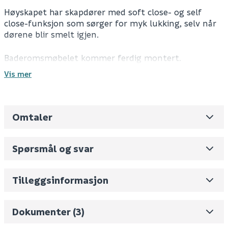
Høyskapet har skapdører med soft close- og self
close-funksjon som sørger for myk lukking, selv når
dørene blir smelt igjen.
Baderomsmøbelet kommer ferdig montert.
Vis mer
For mer informasjon, se dokumenter.
Spesifikasjoner
Omtaler
Leverandørens varenummer
C58800RK
Ferdigmontert
Nobb No
0
Spørsmål og svar
Farge: Stone Oak
Vekt pr. stk / m2 (i kg)
40
Farge, håndtak: Krom
Materiale: sponplate
Skjul
Volum
330.565
(dm3 per salgsforpakning)
Monteringsveiledning
Tilleggsinformasjon
Antall skuffer/dører: 2 dører
Måltegning
Dørhengsler: På venstre side
Fornavn (synlig for andre)
Soft close
Datablad
Dokumenter (3)
Self close