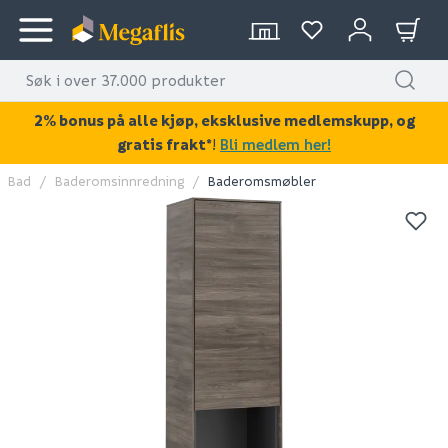
2% bonus på alle kjøp, eksklusive medlemskupp, og
gratis frakt*
!
Bli medlem her!
Bad
Baderomsinnredning
Baderomsmøbler
KAN DISSE VÆRE AV INTERESSE?