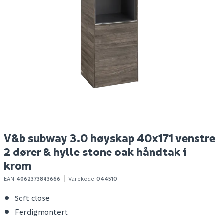
B20 tørrbetong 25 kg
V&b subway 3.0
E
høyskap 40x171 venstre
2
2 dører & hylle brilliant
white håndtak i
volcano black
Spar 5
Før 44
39
7 699
1
100+ stk
Bestillingsvare
Klikk & Hent
Klikk & Hent
V&b subway 3.0 høyskap 40x171 venstre
2 dører & hylle stone oak håndtak i
krom
EAN
4062373843666
Varekode
044510
Soft close
Ferdigmontert