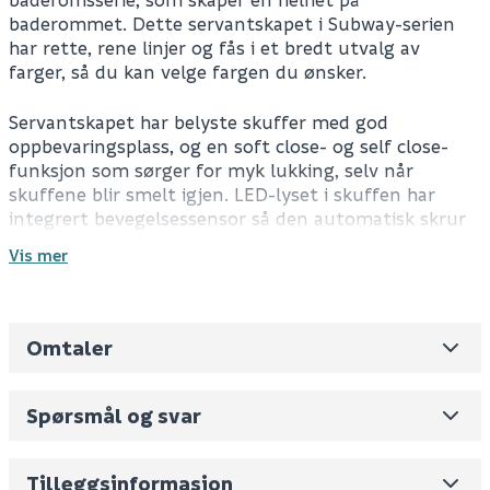
baderommet. Dette servantskapet i Subway-serien
har rette, rene linjer og fås i et bredt utvalg av
farger, så du kan velge fargen du ønsker.
Servantskapet har belyste skuffer med god
oppbevaringsplass, og en soft close- og self close-
funksjon som sørger for myk lukking, selv når
skuffene blir smelt igjen. LED-lyset i skuffen har
integrert bevegelsessensor så den automatisk skrur
seg på og av når skuffen åpnes og lukkes.
Vis mer
I tillegg til belyste skuffer er servantskapet også
opplyst under, noe som er perfekt når du for
eksempel må på do på natten, så du slipper å bli
Omtaler
Leverandørens varenummer
C574L1VR
blendet av å måtte skru på alt lyset på badet.
Nobb No
0
Spørsmål og svar
Baderomsmøbelet kommer ferdig montert. Servant
Vekt pr. stk / m2 (i kg)
34
og armatur må kjøpes separat. Se anbefalt tilbehør
for egnede servanter.
Skjul
Volum
323.084
(dm3 per salgsforpakning)
Datablad
Tilleggsinformasjon