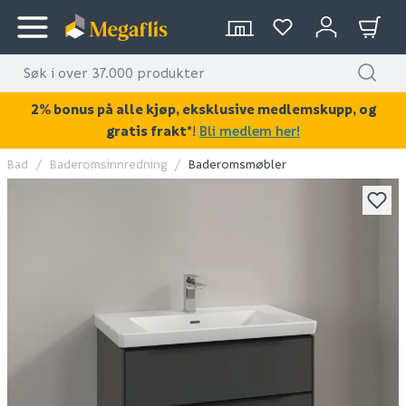
2% bonus på alle kjøp, eksklusive medlemskupp, og
gratis frakt*
!
Bli medlem her!
Bad
Baderomsinnredning
Baderomsmøbler
KAN DISSE VÆRE AV INTERESSE?