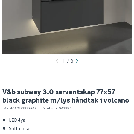
Nordlux smart 2 stk
V&b subway 3.0
V
pære gu10 380lm hvit
servantskap 77x57
s
taupe m/lys håndtak i
w
krom
k
229
12 259
1
Produktdatablad
1-10 stk
Bestillingsvare
Klikk & Hent
Klikk & Hent
1
/
8
V&b subway 3.0 servantskap 77x57
black graphite m/lys håndtak i volcano
EAN
4062373829967
Varekode
043854
LED-lys
Soft close