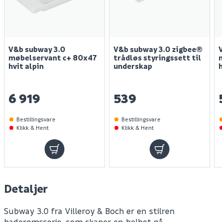
V&b subway 3.0
V&b subway 3.0 zigbee®
møbelservant c+ 80x47
trådløs styringssett til
hvit alpin
underskap
6 919
539
Bestillingsvare
Bestillingsvare
Klikk & Hent
Klikk & Hent
Detaljer
Subway 3.0 fra Villeroy & Boch er en stilren
baderomsserie, som skaper en helhet på