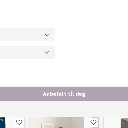
C59501RK
0
Ingen spørsmål enda
34
m3 per salgsforpakning)
Anbefalt til deg