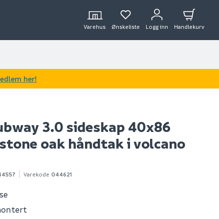
Varehus
Ønskeliste
Logg inn
Handlekurv
medlem her!
ubway 3.0 sideskap 40x86
stone oak håndtak i volcano
44557
Varekode
044621
ose
montert