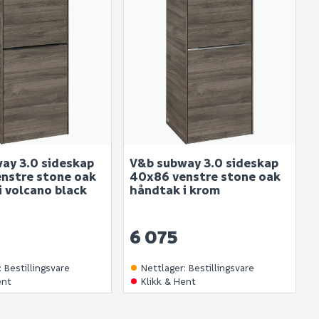
ay 3.0 sideskap
V&b subway 3.0 sideskap
nstre stone oak
40x86 venstre stone oak
i volcano black
håndtak i krom
6 075
:
Bestillingsvare
Nettlager
:
Bestillingsvare
ent
Klikk & Hent