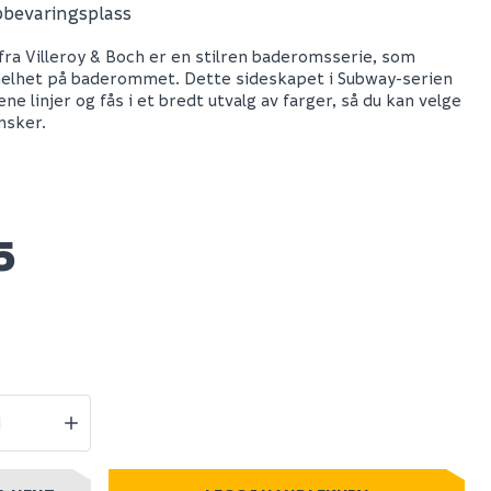
bevaringsplass
 3.0
V&b subway 3.0
fra Villeroy & Boch er en stilren baderomsserie, som
0x86
sideskap 40x86
helhet på baderommet. Dette sideskapet i Subway-serien
ne oak
venstre stone oak
ene linjer og fås i et bredt utvalg av farger, så du kan velge
olcano
håndtak i krom
nsker.
6 075
5
stillingsvare
Nettlager
:
Bestillingsvare
Klikk & Hent