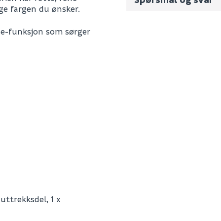
elge fargen du ønsker.
Fornavn (synlig for an
ose-funksjon som sørger
E-postadresse
Skjule spørsmålet f
SEND INN SPØRSMÅL
 uttrekksdel, 1 x
Spørsmålet og svaret vil 