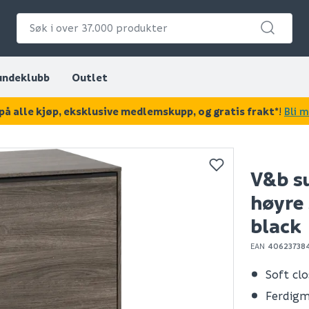
undeklubb
Outlet
på alle kjøp, eksklusive medlemskupp, og gratis frakt*
!
Bli 
KAN DISSE VÆRE AV INTERESSE?
V&b s
høyre 
black
EAN
40623738
Soft cl
Ferdig