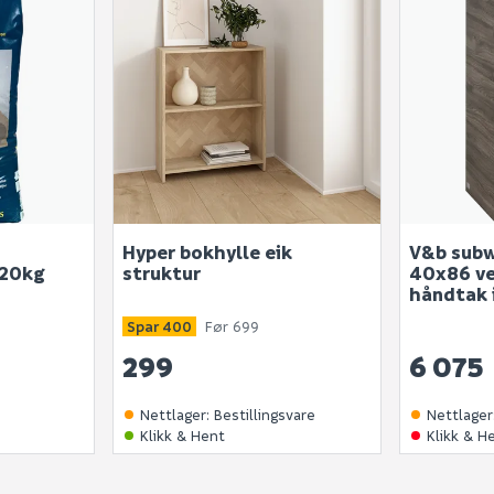
Hyper bokhylle eik
V&b subw
 20kg
struktur
40x86 ve
håndtak 
Spar 400
Før 699
299
6 075
Nettlager
:
Bestillingsvare
Nettlager
Klikk & Hent
Klikk & H