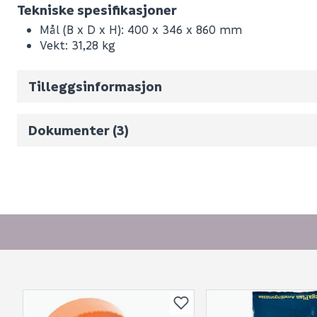
Leverandørens varenummer
Tekniske spesifikasjoner
Nobb No
Mål (B x D x H): 400 x 346 x 860 mm
Vekt: 31,28 kg
Vekt pr. stk / m2 (i kg)
Volum
171.819
(d
Monteringsveiledning
Tilleggsinformasjon
Måltegning
Datablad
Dokumenter (3)