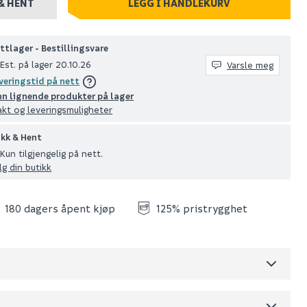
& HENT
LEGG I HANDLEKURV
ttlager - Bestillingsvare
Est. på lager 20.10.26
Varsle meg
veringstid på nett
nn lignende produkter på lager
akt og leveringsmuligheter
ikk & Hent
Kun tilgjengelig på nett.
lg din butikk
180 dagers åpent kjøp
125% pristrygghet