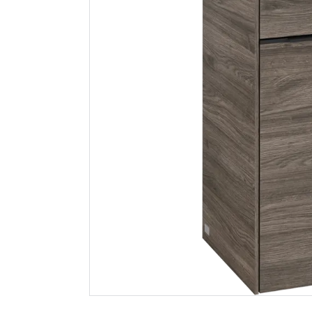
Mjølner hullsag
Megaplan
165mm for ventilator
avrettin
20kg
309
95
Nettlager
:
1-10 stk
Nettlager
:
Klikk & Hent
Klikk & He