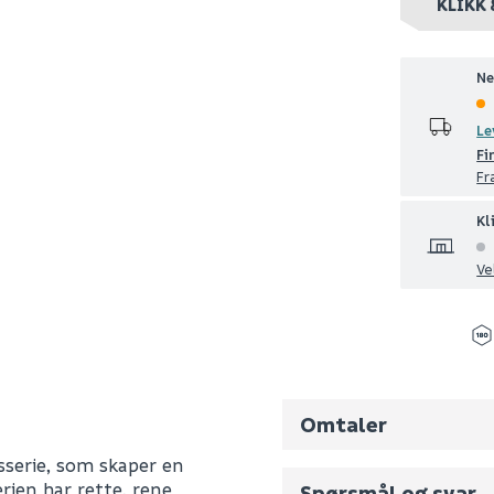
KLIKK 
Ne
Le
Fi
Fr
Kl
Ve
Omtaler
sserie, som skaper en
ien har rette, rene
Spørsmål og svar