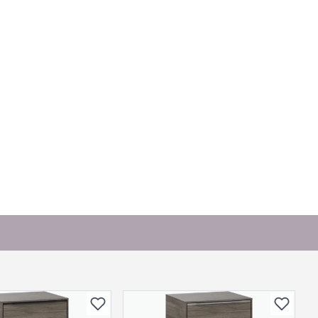
. Bli den første til å stille et spørsmål til dette
produktet.