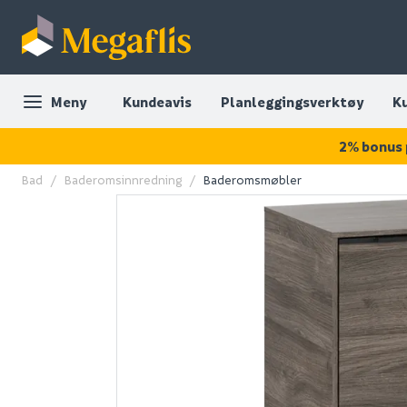
Meny
Kundeavis
Planleggingsverktøy
K
2% bonus 
Bad
Baderomsinnredning
Baderomsmøbler