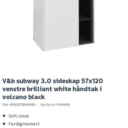
V&b subway 3.0
V&b subway 3.0
V
sideskap 57x120
sideskap 57x120 høyre
s
venstre kansas oak
volcano black håndtak i
v
håndtak i volcano black
møbelets farge
h
f
7 528
8 409
8
Bestillingsvare
Bestillingsvare
Klikk & Hent
Klikk & Hent
V&b subway 3.0 sideskap 57x120
venstre brilliant white håndtak i
volcano black
EAN
4062373844939
Varekode
044648
Soft close
Ferdigmontert