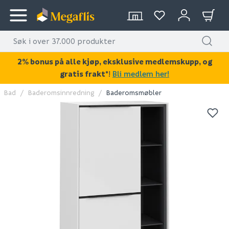
2% bonus på alle kjøp, eksklusive medlemskupp, og
gratis frakt*
!
Bli medlem her!
Bad
Baderomsinnredning
Baderomsmøbler
KAN DISSE VÆRE AV INTERESSE?