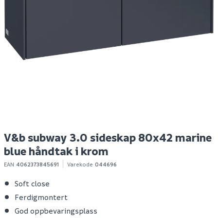
V&b subway 3.0
V&b subway 3.0
V
sideskap 80x42 marine
sideskap 80x42
s
blue håndtak i volcano
graphite håndtak i
g
black
krom
v
6 109
6 109
6
Bestillingsvare
Bestillingsvare
Klikk & Hent
Klikk & Hent
V&b subway 3.0 sideskap 80x42 marine
blue håndtak i krom
EAN
4062373845691
Varekode
044696
Soft close
Ferdigmontert
God oppbevaringsplass