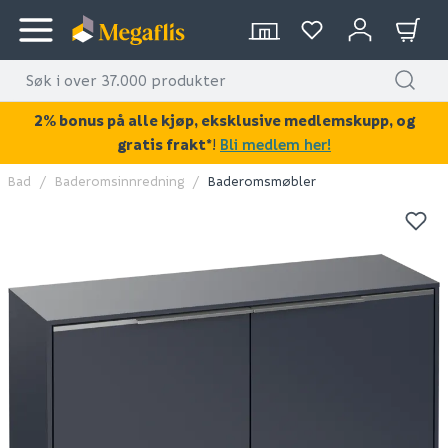
2% bonus på alle kjøp, eksklusive medlemskupp, og
gratis frakt*
!
Bli medlem her!
Bad
Baderomsinnredning
Baderomsmøbler
KAN DISSE VÆRE AV INTERESSE?