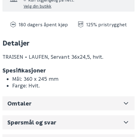
Velg din butikk
180 dagers åpent kjøp
125% pristrygghet
Detaljer
TRAISEN • LAUFEN, Servant 36x24,5, hvit.
Spesifikasjoner
Mål: 360 x 245 mm
Farge: Hvit.
Omtaler
Leverandørens varenummer
H8119320000001
Nobb No
0
Spørsmål og svar
Vekt pr. stk / m2 (i kg)
4