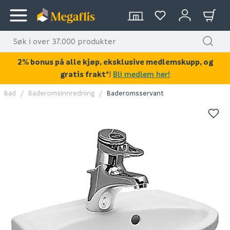
2% bonus på alle kjøp, eksklusive medlemskupp, og
gratis frakt*
!
Bli medlem her!
Bad
Baderomsinnredning
Baderomsservant
KAN DISSE VÆRE AV INTERESSE?