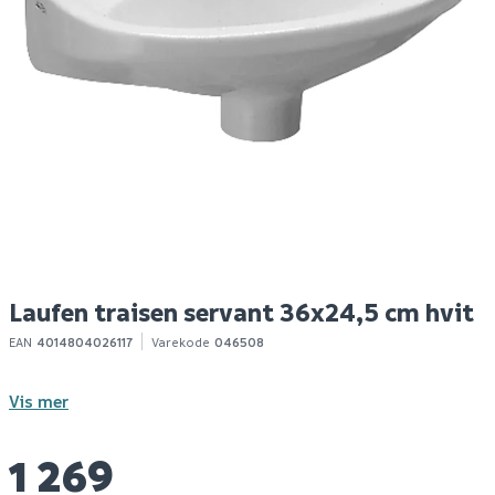
Ideal standard eurovit
Fix-pro avløpsrør 90 gr.
J
45x35 hvit
32 mm / 220-680mm
l
forkrommet
779
369
1
Bestillingsvare
1-10 stk
Klikk & Hent
Klikk & Hent
Laufen traisen servant 36x24,5 cm hvit
EAN
4014804026117
Varekode
046508
Vis mer
1 269