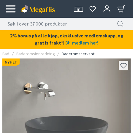
2% bonus på alle kjøp, eksklusive medlemskupp, og
gratis frakt*
!
Bli medlem her!
Bad
Baderomsinnredning
Baderomsservant
KAN DISSE VÆRE AV INTERESSE?
NYHET