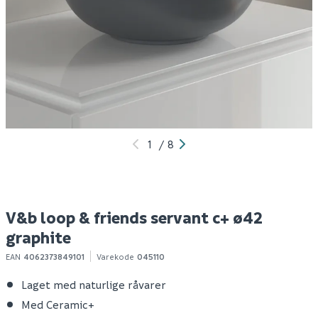
Lind design servant thin
Celeste pop-up
L
300 matt sort
bunnventil 1 1/4" matt
sort
1 199
319
3
100+ stk
100+ stk
Klikk & Hent
Klikk & Hent
1
/
8
V&b loop & friends servant c+ ø42
graphite
EAN
4062373849101
Varekode
045110
Laget med naturlige råvarer
Med Ceramic+