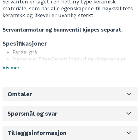
Servanten er laget i en helt ny type keramisk
materiale, som har alle egenskapene til høykvalitets
keramikk og likevel er uvanlig sterkt.
Servantarmatur og bunnventil kjøpes separat.
Spesifikasjoner
Farge: grå
Materiale: TitanCeram (naturlige råmaterialer
som feltspat, kvarts og leire)
Vis mer
Med overløp
Med Ceramic+ overflate, for enkel rengjøring
Følger med: festesett og utskjæringsmal
Omtaler
Leverandørens varenummer
4A4600i4
Tekniske spesifikasjoner
Mål (Ø x H): 42 x 12 cm
Nobb No
0
Spørsmål og svar
Vekt pr. stk / m2 (i kg)
8.6
Skjul
Volum
53.312
(dm3 per salgsforpakning)
Måltegning
Tilleggsinformasjon