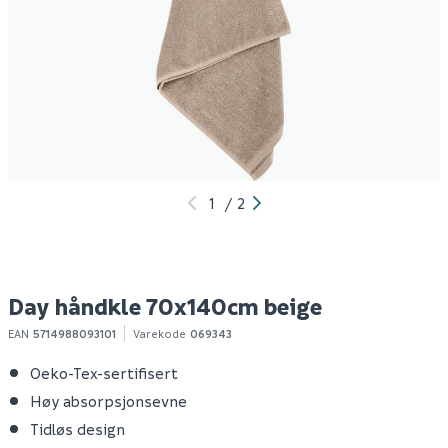
Day håndkle 70x140cm
Day håndkle 70x140cm
D
mørk grå
grønn
m
89
89
1-10 stk
1-10 stk
Klikk & Hent
Klikk & Hent
1
/
2
Day håndkle 70x140cm beige
EAN
5714988093101
Varekode
069343
Oeko-Tex-sertifisert
Høy absorpsjonsevne
Tidløs design