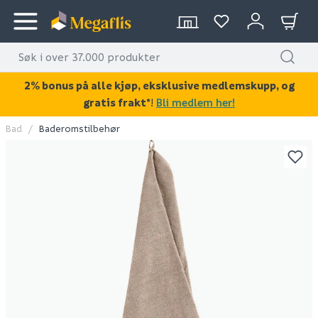
2% bonus på alle kjøp, eksklusive medlemskupp, og
gratis frakt*
!
Bli medlem her!
Bad
Baderomstilbehør
KAN DISSE VÆRE AV INTERESSE?