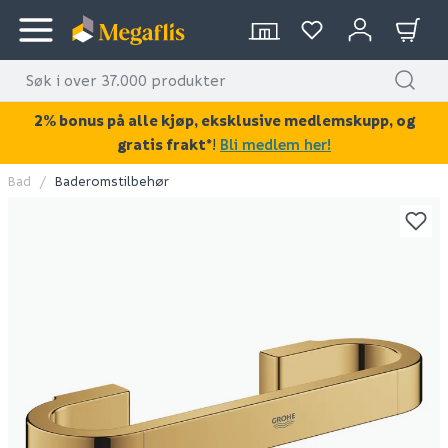
2% bonus på alle kjøp, eksklusive medlemskupp, og
gratis frakt*
!
Bli medlem her!
Bad
Baderomstilbehør
KAN DISSE VÆRE AV INTERESSE?