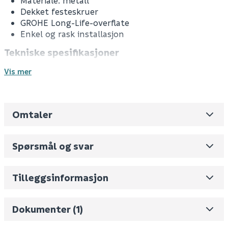
Materiale: metall
Dekket festeskruer
GROHE Long-Life-overflate
Enkel og rask installasjon
Tekniske spesifikasjoner
Lengde: 336 mm
Vis mer
Funksjonell lengde: 300 mm
Omtaler
Leverandørens varenummer
41064GL0
Nobb No
0
Spørsmål og svar
Vekt pr. stk / m2 (i kg)
2.355
Skjul
Volum
3.306
(dm3 per salgsforpakning)
Tilleggsinformasjon
Fornavn (synlig for andre)
Bruksanvisning
Dokumenter (1)
E-postadresse