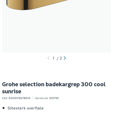
Ridder assistent
Kendo skrutrekker
R
badekargrep børstet
phillips 1000v ph0
b
30 cm
c
349
39
Bestillingsvare
100+ stk
Klikk & Hent
Klikk & Hent
1
/
2
Grohe selection badekargrep 300 cool
sunrise
EAN
4005176578014
Varekode
051793
Slitesterk overflate