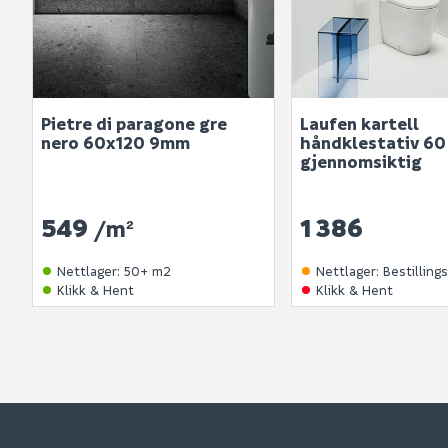
Pietre di paragone gre
Laufen kartell
nero 60x120 9mm
håndklestativ 60
gjennomsiktig
549
1 386
/m²
Nettlager
:
50+ m2
Nettlager
:
Bestilling
Klikk & Hent
Klikk & Hent