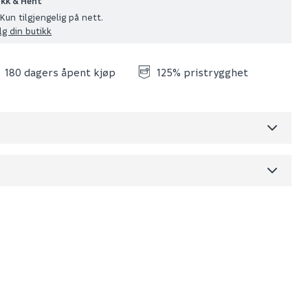
ikk & Hent
Kun tilgjengelig på nett.
lg din butikk
180 dagers åpent kjøp
125% pristrygghet
Skjul
dre)