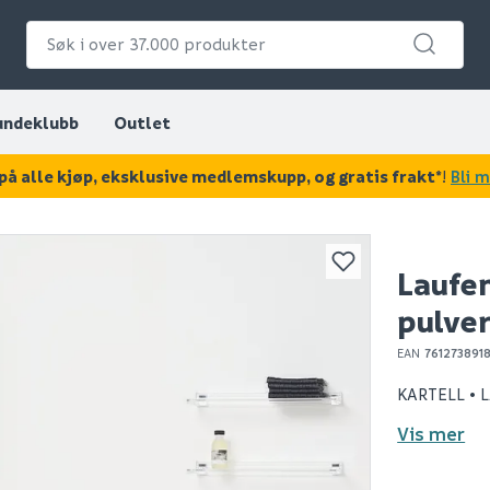
undeklubb
Outlet
på alle kjøp, eksklusive medlemskupp, og gratis frakt*
!
Bli 
KAN DISSE VÆRE AV INTERESSE?
Laufen
pulve
EAN
761273891
KARTELL • L
Vis mer