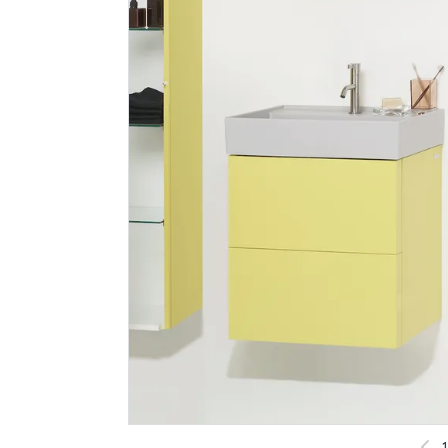
Pietre di paragone
Laufen ka
gre nero 60x120 9mm
håndklest
gjennoms
549
1 386
/m²
Nettlager
:
50+ m2
Nettlager
:
Klikk & Hent
Klikk & He