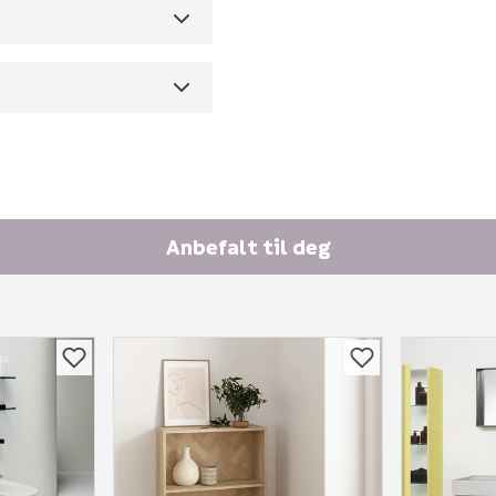
m3 per salgsforpakning)
Skjule spørsmålet f
SEND INN SPØRSMÅL
Anbefalt til deg
Spørsmålet og svaret vil 
Ingen spørsmål enda