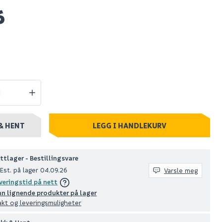
6
ell hylle
Nilfisk buddy ii 12
rt
tørr- og våtsuger
tig
Spar 630
Før 1 129
499
stillingsvare
Nettlager
:
Bestillingsvare
Klikk & Hent
& HENT
LEGG I HANDLEKURV
ttlager - Bestillingsvare
Est. på lager 04.09.26
Varsle meg
veringstid på nett
nn lignende produkter på lager
akt og leveringsmuligheter