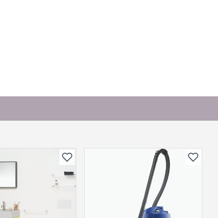
or andre?
bli vist her etter at det er besvart.
. Bli den første til å stille et spørsmål til dette
produktet.