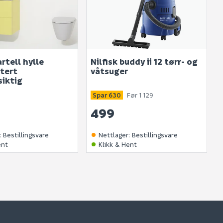
rtell hylle
Nilfisk buddy ii 12 tørr- og
tert
våtsuger
iktig
Spar 630
Før 1 129
499
:
Bestillingsvare
Nettlager
:
Bestillingsvare
ent
Klikk & Hent