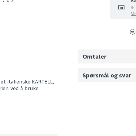
Kl
Ve
Omtaler
Spørsmål og svar
det italienske KARTELL,
ien ved å bruke
Fornavn (synlig for an
H3853300930001
E-postadresse
0
0.7