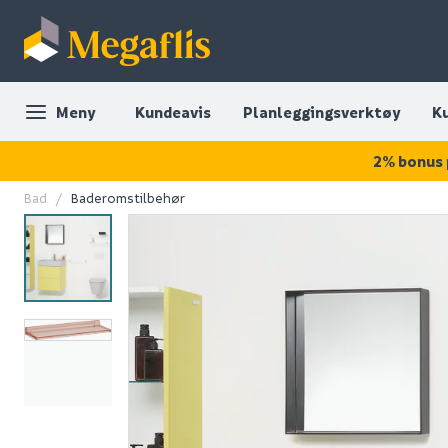
Meny
Kundeavis
Planleggingsverktøy
K
2% bonus 
Bad
Baderomstilbehør