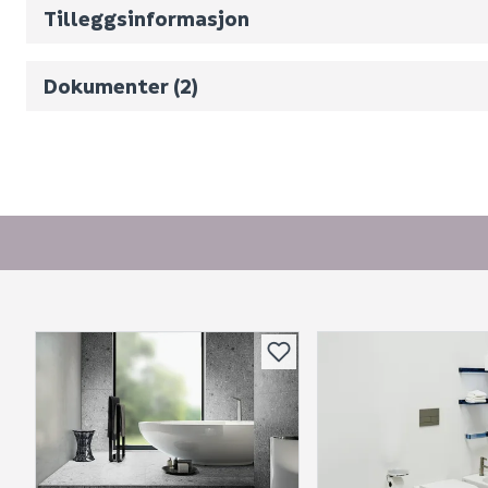
Volum
2.79
(d
Tilleggsinformasjon
Datablad
Bruksanvisning
Dokumenter (2)