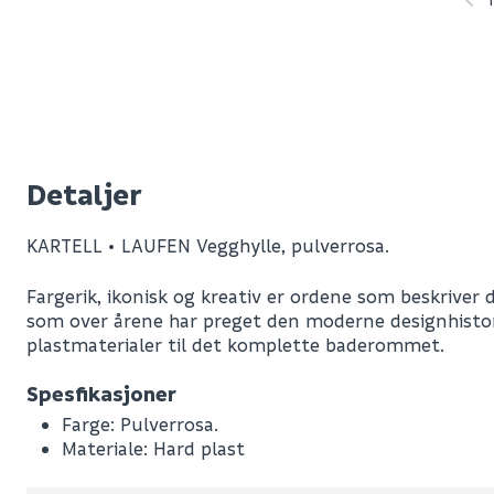
Detaljer
KARTELL • LAUFEN Vegghylle, pulverrosa.
Fargerik, ikonisk og kreativ er ordene som beskriver 
som over årene har preget den moderne designhistor
plastmaterialer til det komplette baderommet.
Leverandørens varenummer
Spesfikasjoner
Nobb No
Farge: Pulverrosa.
Materiale: Hard plast
Vekt pr. stk / m2 (i kg)