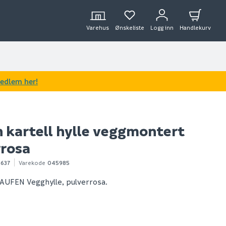
Varehus
Ønskeliste
Logg inn
Handlekurv
medlem her!
 kartell hylle veggmontert
rrosa
8637
Varekode
045985
AUFEN Vegghylle, pulverrosa.