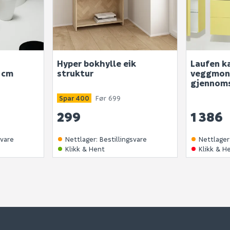
Hyper bokhylle eik
Laufen ka
 cm
struktur
veggmon
gjennoms
Spar 400
Før 699
299
1 386
svare
Nettlager
:
Bestillingsvare
Nettlager
Klikk & Hent
Klikk & H