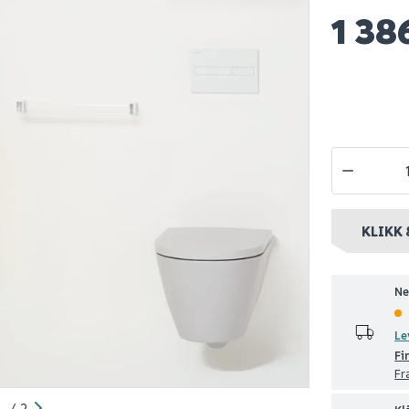
1 38
rtell
Hyper bokhylle eik
Laufen kart
ativ 60 cm
struktur
veggmonte
iktig
gjennomsik
Spar 400
Før 699
299
1 386
Bestillingsvare
Nettlager
:
Bestillingsvare
Nettlager
:
Be
nt
Klikk & Hent
Klikk & Hent
KLIKK 
Ne
Le
Fi
Fr
1
/
2