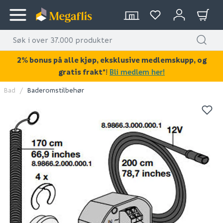
2% bonus på alle kjøp, eksklusive medlemskupp, og
gratis frakt*
!
Bli medlem her!
Bad
Baderomstilbehør
KAN DISSE VÆRE AV INTERESSE?