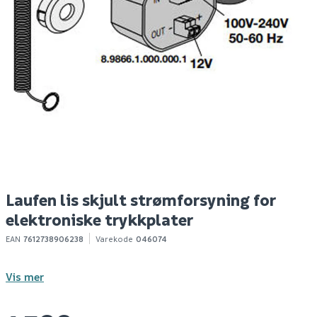
Hyper bokhylle eik
Energetic pære e27
Ni
struktur
filament a60 8,6w
o
1055lm 2700k klar
Spar 400
Før 699
S
299
89
Produktdatablad
Bestillingsvare
1-10 stk
Klikk & Hent
Klikk & Hent
Laufen lis skjult strømforsyning for
elektroniske trykkplater
EAN
7612738906238
Varekode
046074
Vis mer