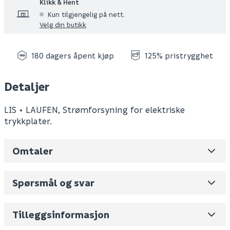
Klikk & Hent
Kun tilgjengelig på nett.
Velg din butikk
180 dagers åpent kjøp
125% pristrygghet
Detaljer
LIS • LAUFEN, Strømforsyning for elektriske
trykkplater.
Omtaler
Leverandørens varenummer
H8986600000001
Nobb No
0
Spørsmål og svar
Vekt pr. stk / m2 (i kg)
0.18
Skjul
Volum
3.85
(dm3 per salgsforpakning)
Tilleggsinformasjon
Datablad