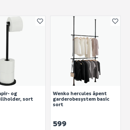
bli vist her etter at det er besvart.
. Bli den første til å stille et spørsmål til dette
produktet.
pir- og
Wenko hercules åpent
llholder, sort
garderobesystem basic
sort
599