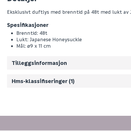
Eksklusivt duftlys med brenntid på 48t med lukt av
Spesifikasjoner
Leverandørens varenummer
Brenntid: 48t
Sikkerhetsdatablad (HMS)
Nobb No
Lukt: Japanese Honeysuckle
Mål: ø9 x 11 cm
Vekt pr. stk / m2 (i kg)
Kan utløse en allergisk hudreaksjon. (H317)
Giftig, med langtidsvirkning, for liv i vann. (
Volum
1.133
(d
Tilleggsinformasjon
Hms-klassifiseringer (1)