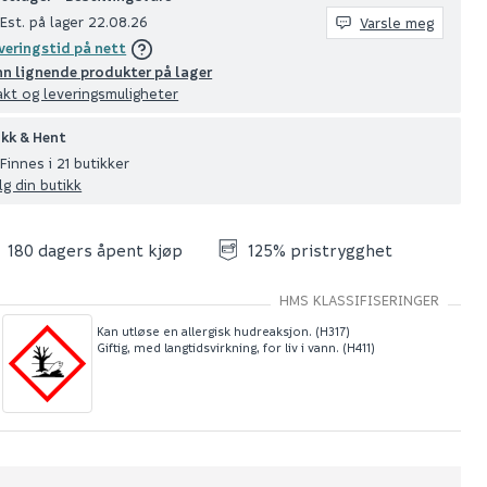
Est. på lager 22.08.26
Varsle meg
veringstid på nett
nn lignende produkter på lager
akt og leveringsmuligheter
ikk & Hent
Finnes i 21 butikker
lg din butikk
180 dagers åpent kjøp
125% pristrygghet
HMS KLASSIFISERINGER
Kan utløse en allergisk hudreaksjon. (H317)
Giftig, med langtidsvirkning, for liv i vann. (H411)