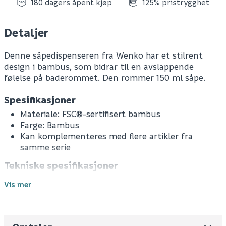
180 dagers åpent kjøp
125% pristrygghet
Detaljer
Denne såpedispenseren fra Wenko har et stilrent
design i bambus, som bidrar til en avslappende
følelse på baderommet. Den rommer 150 ml såpe.
Spesifikasjoner
Materiale: FSC®-sertifisert bambus
Farge: Bambus
Kan komplementeres med flere artikler fra
samme serie
Tekniske spesifikasjoner
Mål (BxHxD): 10,5x15,5x8 cm
Vis mer
Volum: 150 ml