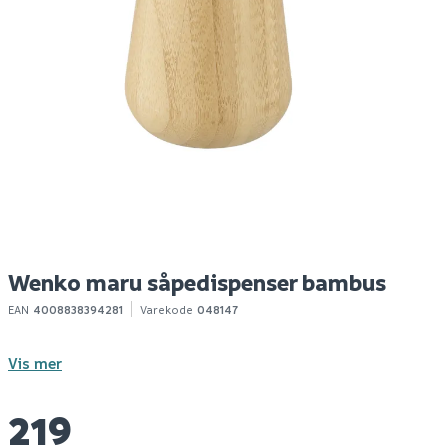
House rio black enkel
Wenko maru
D
krok 1 stk
toalettbørste bambus
5
99
319
2
10+ stk
1-10 stk
Klikk & Hent
Klikk & Hent
Wenko maru såpedispenser bambus
EAN
4008838394281
Varekode
048147
Vis mer
219