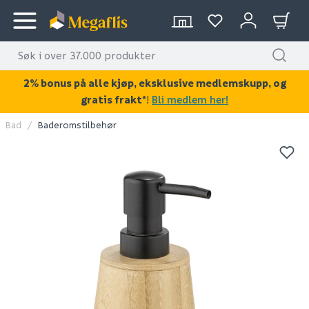
2% bonus på alle kjøp, eksklusive medlemskupp, og
gratis frakt*
!
Bli medlem her!
Bad
Baderomstilbehør
KAN DISSE VÆRE AV INTERESSE?