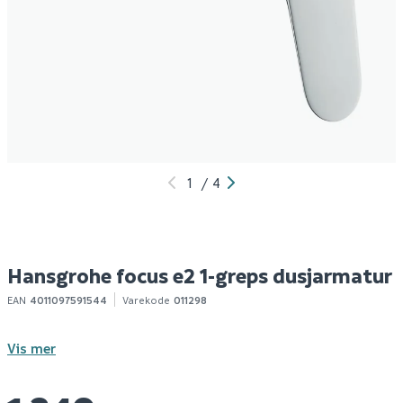
Grohe start dusjbatteri
Celeste stoke
G
ettgreps
dusjtermostat krom
e
k
1 299
999
10+ stk
100+ stk
Klikk & Hent
Klikk & Hent
1
/
4
Hansgrohe focus e2 1-greps dusjarmatur
EAN
4011097591544
Varekode
011298
Vis mer