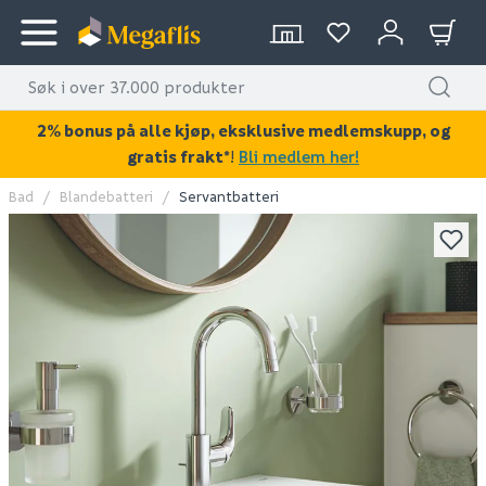
2% bonus på alle kjøp, eksklusive medlemskupp, og
gratis frakt*
!
Bli medlem her!
Bad
Blandebatteri
Servantbatteri
KAN DISSE VÆRE AV INTERESSE?