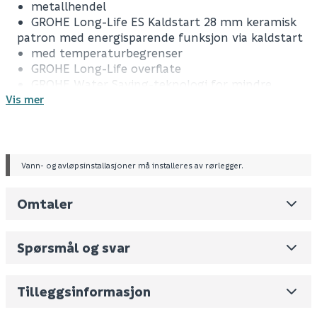
metallhendel
GROHE Long-Life ES Kaldstart 28 mm keramisk
patron med energisparende funksjon via kaldstart
med temperaturbegrenser
GROHE Long-Life overflate
GROHE Water Saving-teknologi for mindre
Vis mer
vannforbruk
rask installasjon
svingbar rørtut
oppløft med avløpsgarnityr 1 1/4"
fleksible tilkoblingsslanger
Vann- og avløpsinstallasjoner må installeres av rørlegger.
Omtaler
Leverandørens varenummer
24330001
Nobb No
0
Spørsmål og svar
Vekt pr. stk / m2 (i kg)
1.9
Skjul
Volum
8.464
(dm3 per salgsforpakning)
Tilleggsinformasjon
Fornavn (synlig for andre)