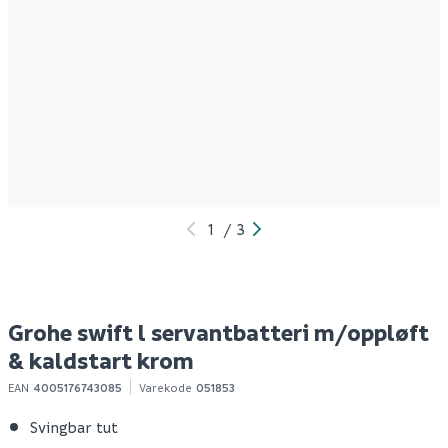
1
/
3
Grohe swift l servantbatteri m/oppløft
& kaldstart krom
EAN
4005176743085
Varekode
051853
Svingbar tut