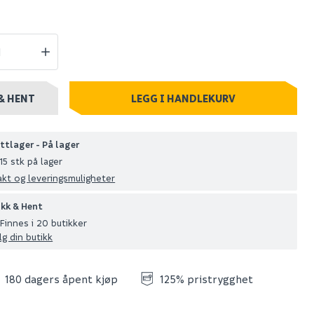
tong 25 kg
Megaplan
avrettingsmasse
20kg
& HENT
LEGG I HANDLEKURV
95
0+ stk
Nettlager
:
100+ stk
ttlager - På lager
Klikk & Hent
15 stk på lager
akt og leveringsmuligheter
ikk & Hent
Finnes i 20 butikker
lg din butikk
180 dagers åpent kjøp
125% pristrygghet