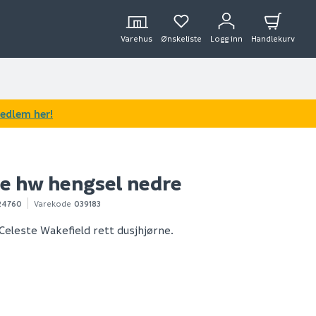
Varehus
Ønskeliste
Logg inn
Handlekurv
medlem her!
te hw hengsel nedre
24760
Varekode
039183
 Celeste Wakefield rett dusjhjørne.