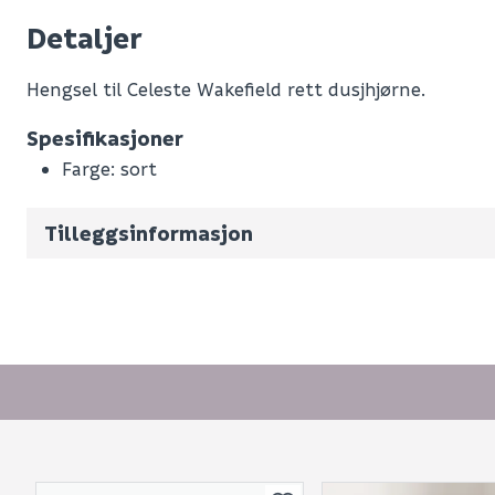
Detaljer
Hengsel til Celeste Wakefield rett dusjhjørne.
Leverandørens varenummer
Spesifikasjoner
Nobb No
Farge: sort
Vekt pr. stk / m2 (i kg)
Volum
0.475
(d
Tilleggsinformasjon