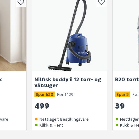
Skjule spørsmålet f
SEND INN SPØRSMÅL
Spørsmålet og svaret vil 
Ingen spørsmål enda
k
Nilfisk buddy ii 12 tørr- og
B20 tørr
våtsuger
Spar 630
Før 1 129
Spar 5
Før
499
39
svare
Nettlager
:
Bestillingsvare
Nettlager
Klikk & Hent
Klikk & H