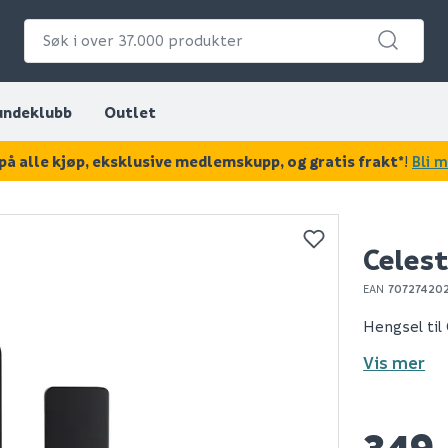
undeklubb
Outlet
på alle kjøp, eksklusive medlemskupp, og gratis frakt*
!
Bli 
KAN DISSE VÆRE AV INTERESSE?
Celes
EAN
70727420
Hengsel til
Vis mer
349