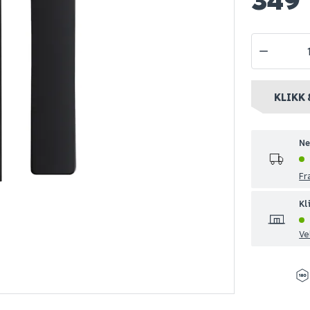
hylle eik
Nilfisk buddy ii 12
B20 tørrbe
tørr- og våtsuger
ør 699
Spar 630
Før 1 129
Spar 5
Før 44
KLIKK 
499
39
Bestillingsvare
Nettlager
:
Bestillingsvare
Nettlager
:
10
Ne
nt
Klikk & Hent
Klikk & Hent
Fr
Kl
Ve