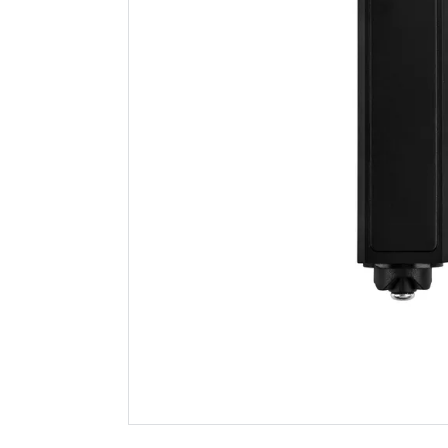
Celeste hw hengsel
Hyper bok
øvre
struktur
Spar 400
F
349
299
Nettlager
:
50+ stk
Nettlager
:
Klikk & Hent
Klikk & He