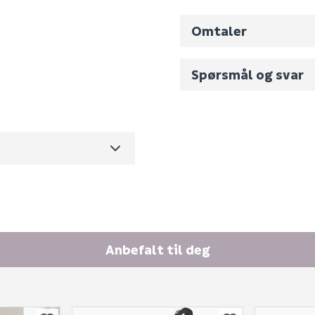
Omtaler
MF1609
Spørsmål og svar
0
0.12
Fornavn (synlig for an
m3 per salgsforpakning)
E-postadresse
Anbefalt til deg