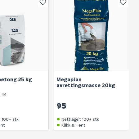
or andre?
bli vist her etter at det er besvart.
. Bli den første til å stille et spørsmål til dette
produktet.
betong 25 kg
Megaplan
avrettingsmasse 20kg
 44
95
:
100+ stk
Nettlager
:
100+ stk
ent
Klikk & Hent