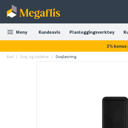
Meny
Kundeavis
Planleggingsverktøy
K
2% bonus 
Bad
Dusj og badekar
Dusjløsning