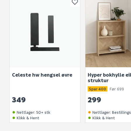
Celeste hw hengsel øvre
Hyper bokhylle ei
struktur
Spar 400
Før 699
349
299
Nettlager
:
50+ stk
Nettlager
:
Bestilling
Klikk & Hent
Klikk & Hent