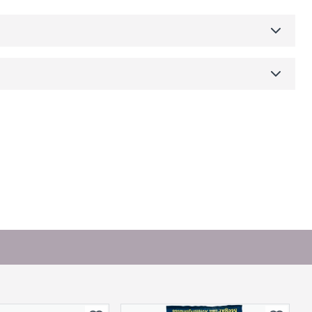
Skjul
dre)