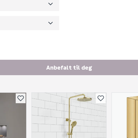
m3 per salgsforpakning)
E-postadresse
Anbefalt til deg
Skjule spørsmålet f
SEND INN SPØRSMÅL
Spørsmålet og svaret vil 
Ingen spørsmål enda