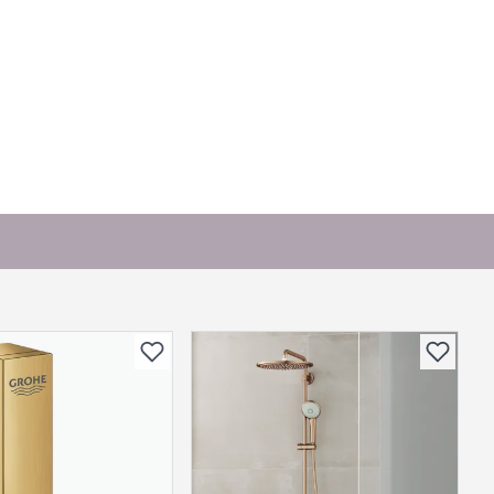
or andre?
bli vist her etter at det er besvart.
. Bli den første til å stille et spørsmål til dette
produktet.