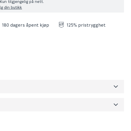
Kun tilgjengelig på nett.
lg din butikk
180 dagers åpent kjøp
125% pristrygghet
Skjul
dre)