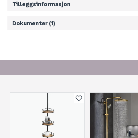
Volum
4.512
(d
Tilleggsinformasjon
Monteringsveiledning
Dokumenter (1)