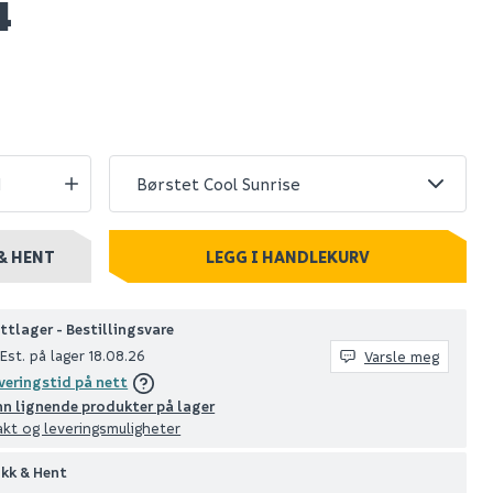
4
tion
Grohe euphoria
k børstet
dusjsystem 310
e
m/dusjbatteri
børstet warm sunset
12 967
10 stk
Nettlager
:
50+ stk
Klikk & Hent
& HENT
LEGG I HANDLEKURV
ttlager - Bestillingsvare
Est. på lager 18.08.26
Varsle meg
veringstid på nett
nn lignende produkter på lager
akt og leveringsmuligheter
ikk & Hent