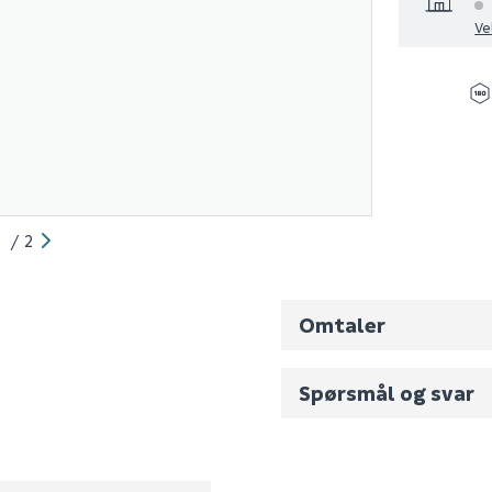
Ve
1
/
2
Omtaler
41038GN0
Spørsmål og svar
0
0.905
Fornavn (synlig for an