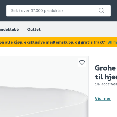
undeklubb
Outlet
på alle kjøp, eksklusive medlemskupp, og gratis frakt*
!
Bli 
KAN DISSE VÆRE AV INTERESSE?
Grohe 
til hj
EAN
40051765
Vis mer