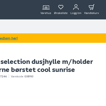
Varehus
Ønskeliste
Logg inn
Handlekurv
medlem her!
selection dusjhylle m/holder
ørne børstet cool sunrise
77246
Varekode
038193