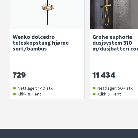
Wenko dolcedro
Grohe euphoria
teleskopstang hjørne
dusjsystem 310
sort/bambus
m/dusjbatteri coo
729
11 434
Nettlager
:
1-10 stk
Nettlager
:
50+ stk
Klikk & Hent
Klikk & Hent