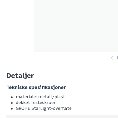
Detaljer
Tekniske spesifikasjoner
Leverandørens varenummer
materiale: metall/plast
Nobb No
dekket festeskruer
GROHE StarLight-overflate
Vekt pr. stk / m2 (i kg)