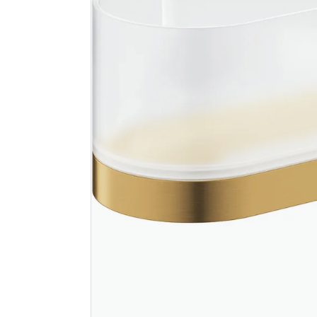
Wenko dolcedro
Grohe eup
teleskopstang hjørne
dusjsyste
sort/bambus
m/dusjbat
sunrise
729
11 434
Nettlager
:
1-10 stk
Nettlager
:
Klikk & Hent
Klikk & He