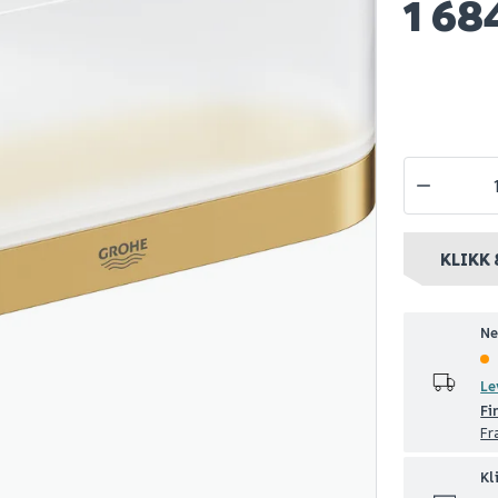
1 68
horia
Celeste stoke 250
Grohe selec
m 310
dusjsett messing
håndklekro
teri cool
m/dusjtermostat
cool sunris
3 399
511
50+ stk
Nettlager
:
100+ stk
Nettlager
:
1-
nt
Klikk & Hent
Klikk & Hent
KLIKK 
Ne
Le
Fi
Fr
Kl