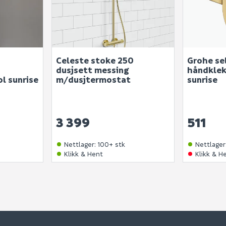
Celeste stoke 250
Grohe se
dusjsett messing
håndklek
l sunrise
m/dusjtermostat
sunrise
3 399
511
Nettlager
:
100+ stk
Nettlager
Klikk & Hent
Klikk & H