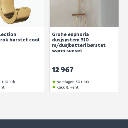
lection
Grohe euphoria
rok børstet cool
dusjsystem 310
m/dusjbatteri børstet
warm sunset
12 967
:
1-10 stk
Nettlager
:
50+ stk
ent
Klikk & Hent