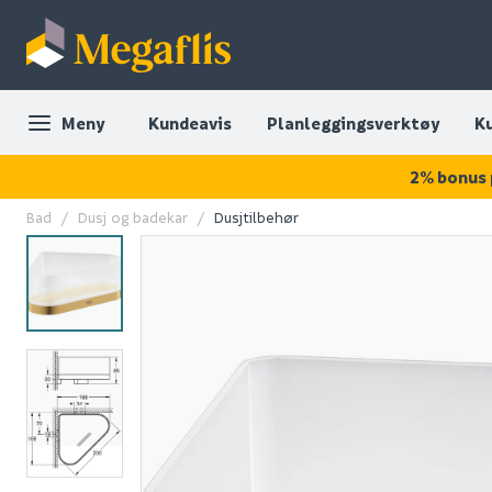
Meny
Kundeavis
Planleggingsverktøy
K
2% bonus 
Bad
Dusj og badekar
Dusjtilbehør