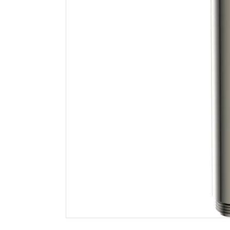
Laufen lua veggskål
Hyper bok
compact rimless
struktur
manhatten grå
Spar 400
F
2 159
299
Nettlager
:
Utgått
Nettlager
:
Klikk & Hent
Klikk & He