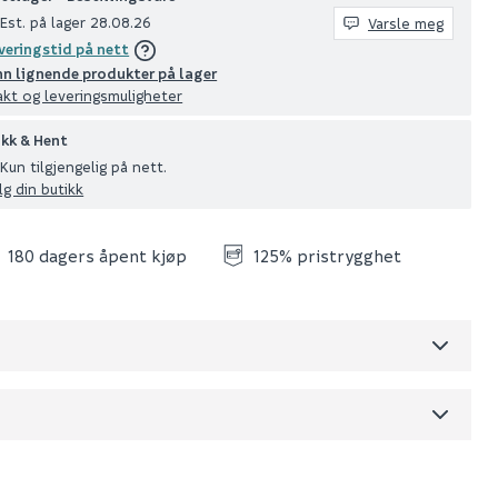
Est. på lager 28.08.26
Varsle meg
veringstid på nett
nn lignende produkter på lager
akt og leveringsmuligheter
ikk & Hent
Kun tilgjengelig på nett.
lg din butikk
180 dagers åpent kjøp
125% pristrygghet
Skjul
dre)