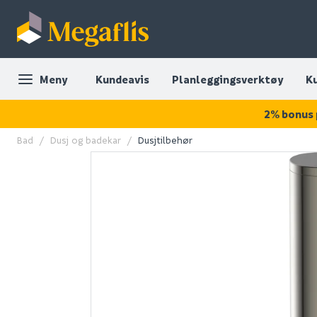
Meny
Kundeavis
Planleggingsverktøy
K
2% bonus 
Bad
Dusj og badekar
Dusjtilbehør
OUTLET