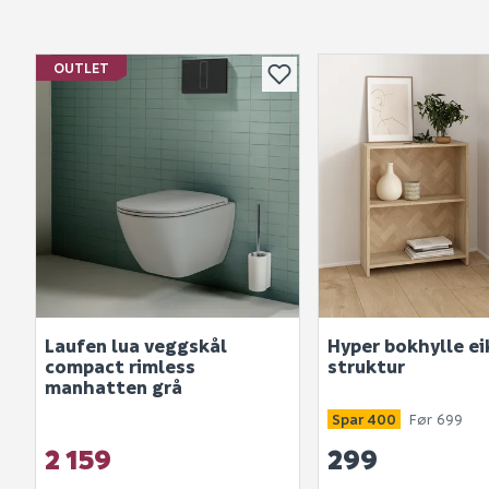
OUTLET
Laufen lua veggskål
Hyper bokhylle ei
compact rimless
struktur
manhatten grå
Spar 400
Før 699
2 159
299