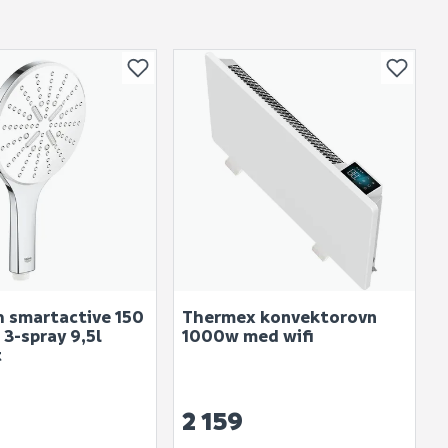
produktet.
h smartactive 150
Thermex konvektorovn
3-spray 9,5l
1000w med wifi
t
2 159