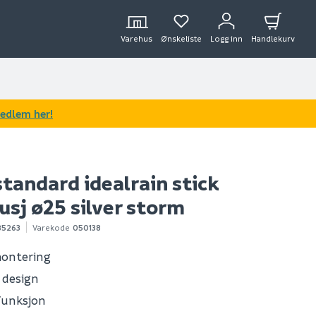
Varehus
Ønskeliste
Logg inn
Handlekurv
medlem her!
standard idealrain stick
sj ø25 silver storm
85263
Varekode
050138
montering
t design
efunksjon