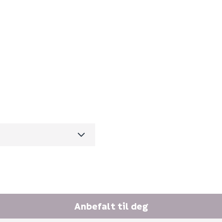
E-postadresse
BC774GN
0
0.232
m3 per salgsforpakning)
Skjule spørsmålet f
SEND INN SPØRSMÅL
Spørsmålet og svaret vil 
Anbefalt til deg
Ingen spørsmål enda