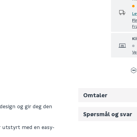
Le
Fi
Fr
Kl
Ve
Omtaler
design og gir deg den
Spørsmål og svar
 utstyrt med en easy-
Fornavn (synlig for an