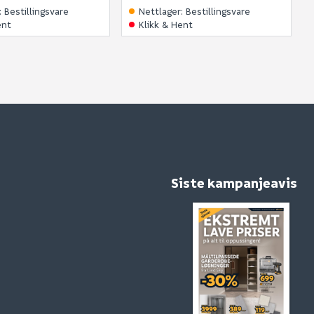
:
Bestillingsvare
Nettlager
:
Bestillingsvare
ent
Klikk & Hent
Siste kampanjeavis