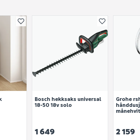
k
Bosch hekksaks universal
Grohe rs
18-50 18v solo
hånddusj 
månehvi
1 649
2 159