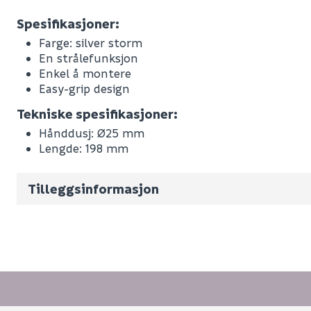
Spesifikasjoner:
Farge: silver storm
En strålefunksjon
Enkel å montere
Easy-grip design
Leverandørens varenummer
Tekniske spesifikasjoner:
Nobb No
Hånddusj: Ø25 mm
Lengde: 198 mm
Vekt pr. stk / m2 (i kg)
Volum
1.372
(d
Tilleggsinformasjon