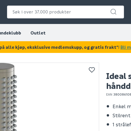
undeklubb
Outlet
på alle kjøp, eksklusive medlemskupp, og gratis frakt*
!
Bli 
KAN DISSE VÆRE AV INTERESSE?
Ideal 
hånddu
EAN
38008610
Enkel 
Stilren
1 strål