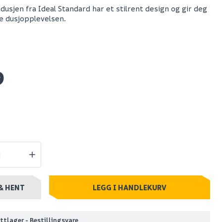
usjen fra Ideal Standard har et stilrent design og gir deg
e dusjopplevelsen.
Thermex
e 150
konvektorovn 1000w
spray 9,5l
med wifi
9
2 159
stillingsvare
Nettlager
:
Bestillingsvare
Klikk & Hent
& HENT
LEGG I HANDLEKURV
ttlager - Bestillingsvare