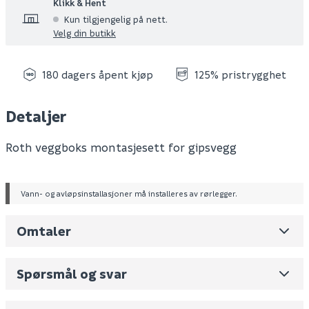
Klikk & Hent
Kun tilgjengelig på nett.
Velg din butikk
180 dagers åpent kjøp
125% pristrygghet
Detaljer
Roth veggboks montasjesett for gipsvegg
Vann- og avløpsinstallasjoner må installeres av rørlegger.
Omtaler
Leverandørens varenummer
17.087.274.470
Spørsmål og svar
Nobb No
0
Skjul