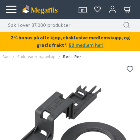
2% bonus på alle kjøp, eksklusive medlemskupp, og
gratis frakt*
!
Bli medlem her!
Bad
Sluk, vann og avløp
Rør-i-Rør
KAN DISSE VÆRE AV INTERESSE?