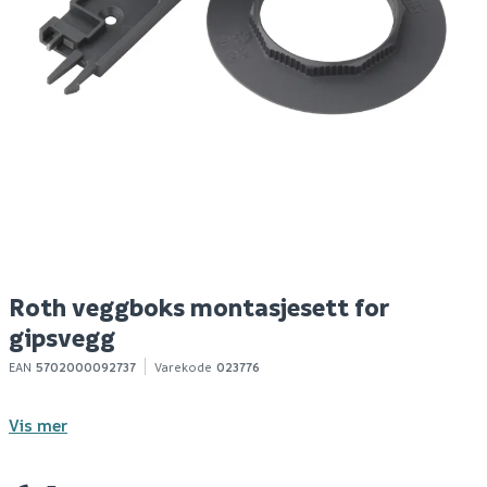
Roth endestykkesett
Roth kutter til
D
med avtapping/lufting
quickbox
st
642
2 685
1
Bestillingsvare
Bestillingsvare
Klikk & Hent
Klikk & Hent
Roth veggboks montasjesett for
gipsvegg
EAN
5702000092737
Varekode
023776
Vis mer