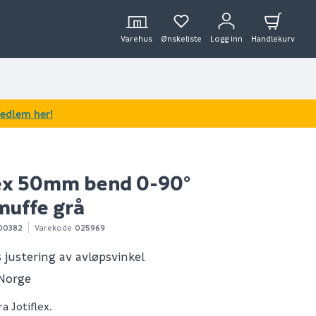
Varehus
Ønskeliste
Logg inn
Handlekurv
medlem her!
lex 50mm bend 0-90°
muffe grå
00382
Varekode
025969
s justering av avløpsvinkel
 Norge
a Jotiflex.