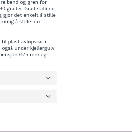
E-postadresse
are bend og gren for
 90 grader. Gradetallene
 gjør det enkelt å stille
mulig å stille inn
til plast avløpsrør i
2211444
 også under kjellergulv
0
 dimensjon Ø75 mm og
0.11
Skjule spørsmålet f
m3 per salgsforpakning)
SEND INN SPØRSMÅL
Spørsmålet og svaret vil 
Ingen spørsmål enda