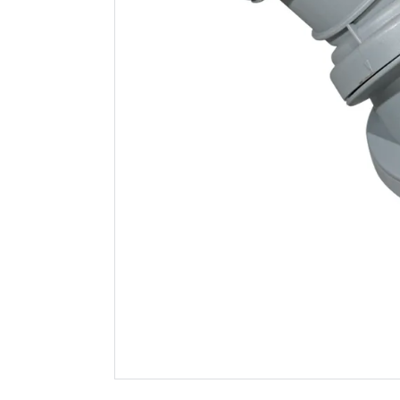
Ht pro avløpsrør
Jotiflex
m/muffe ø50 1000
grenrør 4
mm grå
muffer gr
59
99
Nettlager
:
100+ stk
Nettlager
:
Klikk & Hent
Klikk & He