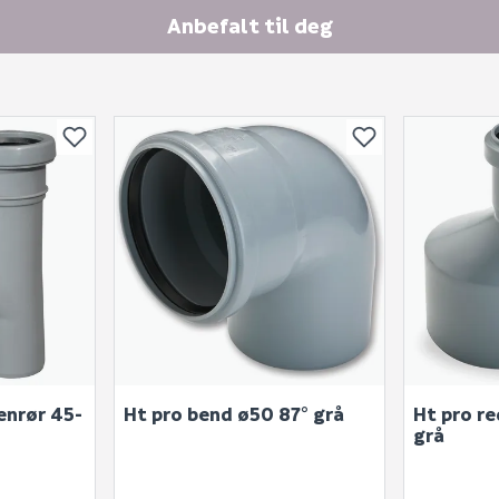
Anbefalt til deg
enrør 45-
Ht pro bend ø50 87° grå
Ht pro r
grå