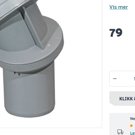
Vis mer
 50mm
Ht pro bend ø50 87°
Ht pro redu
5-90° 2
grå
ø50/75 grå
å
79
39
49
10+ stk
Nettlager
:
100+ stk
Nettlager
:
10
nt
Klikk & Hent
Klikk & Hent
KLIKK 
Ne
Le