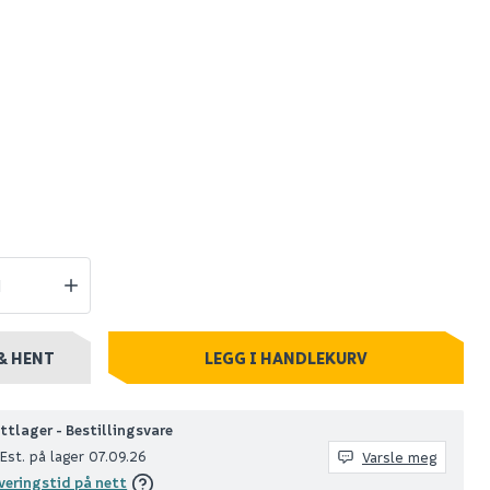
ksjon
Jotiflex 50mm bend
0-90° dobbelmuffe
grå
129
0+ stk
Nettlager
:
100+ stk
Klikk & Hent
& HENT
LEGG I HANDLEKURV
ttlager - Bestillingsvare
Est. på lager 07.09.26
Varsle meg
veringstid på nett