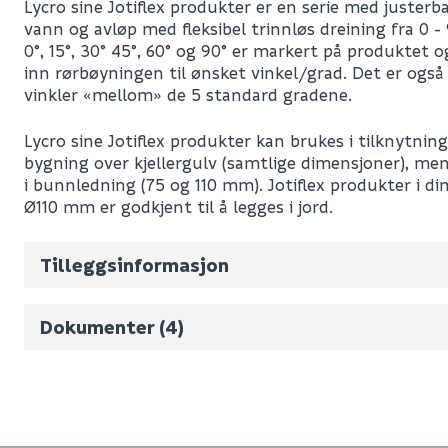
Lycro sine Jotiflex produkter er en serie med justerb
vann og avløp med fleksibel trinnløs dreining fra 0 -
0°, 15°, 30° 45°, 60° og 90° er markert på produktet og
inn rørbøyningen til ønsket vinkel/grad. Det er også 
vinkler «mellom» de 5 standard gradene.
Lycro sine Jotiflex produkter kan brukes i tilknytning 
Leverandørens varenummer
bygning over kjellergulv (samtlige dimensjoner), men
Nobb No
i bunnledning (75 og 110 mm). Jotiflex produkter i
Ø110 mm er godkjent til å legges i jord.
Vekt pr. stk / m2 (i kg)
Produktserie
Volum
1.101
(d
Produktsertifikat
Tilleggsinformasjon
Produktinformasjon
Produktblad
Dokumenter (4)