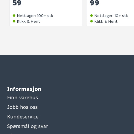
59
99
Nettlager
:
100+ stk
Nettlager
:
10+ stk
Klikk & Hent
Klikk & Hent
Informasjon
Finn varehus
Jobb hos oss
Kundeservice
Spørsmål og svar