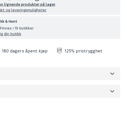
nn lignende produkter på lager
akt og leveringsmuligheter
ikk & Hent
Finnes i 19 butikker
lg din butikk
180 dagers åpent kjøp
125% pristrygghet
Skjul
dre)