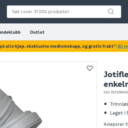
undeklubb
Outlet
på alle kjøp, eksklusive medlemskupp, og gratis frakt*
!
Bli 
KAN DISSE VÆRE AV INTERESSE?
Jotif
enkel
EAN
70727800
Trinnlø
Laget i
Avløpsrør fr