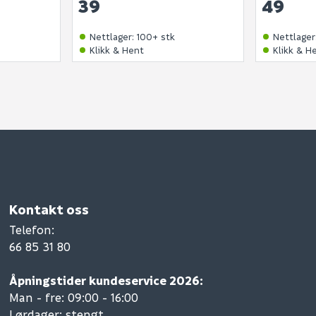
39
49
Nettlager
:
100+ stk
Nettlager
Klikk & Hent
Klikk & H
Kontakt oss
Telefon
:
66 85 31 80
Åpningstider kundeservice 2026:
Man - fre: 09:00 - 16:00
Lørdager: stengt