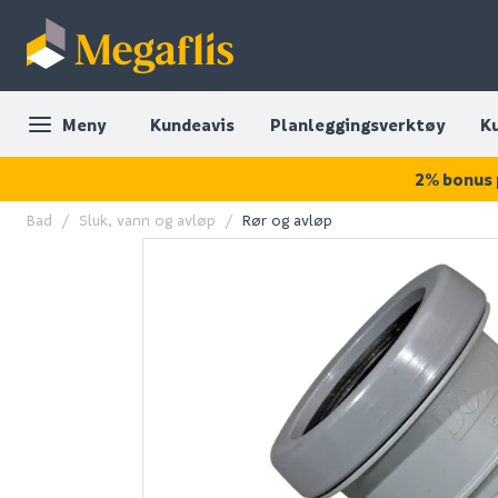
Meny
Kundeavis
Planleggingsverktøy
K
2% bonus 
Bad
Sluk, vann og avløp
Rør og avløp