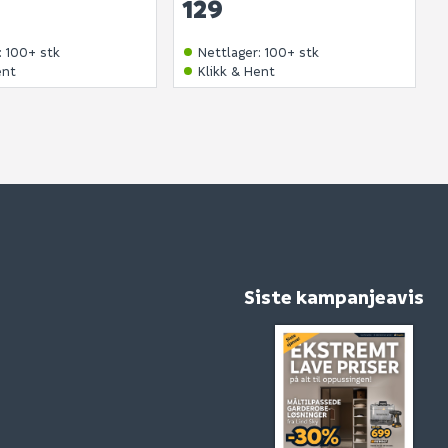
129
:
100+ stk
Nettlager
:
100+ stk
ent
Klikk & Hent
Siste kampanjeavis