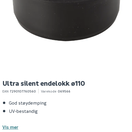
Mira 4400 multicoat
Ekspansjonsbånd til
Ve
membran 15kg
avrettningsmasse 25 m
c
1 155
149
1
10+ stk
10+ stk
Klikk & Hent
Klikk & Hent
Ultra silent endelokk ø110
EAN
7290107760560
Varekode
069566
God støydemping
UV-bestandig
Vis mer