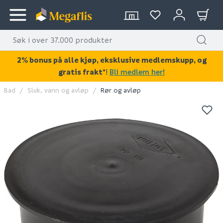
2% bonus på alle kjøp, eksklusive medlemskupp, og
gratis frakt*
!
Bli medlem her!
Bad
Sluk, vann og avløp
Rør og avløp
KAN DISSE VÆRE AV INTERESSE?