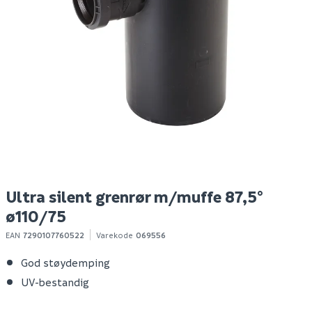
Ht pro grenrør ø110/75
Ht pro bend ø110 87°
Ht
87° grå
grå
g
S
89
49
50+ stk
100+ stk
Klikk & Hent
Klikk & Hent
Ultra silent grenrør m/muffe 87,5°
ø110/75
EAN
7290107760522
Varekode
069556
God støydemping
UV-bestandig