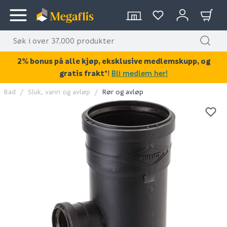
2% bonus på alle kjøp, eksklusive medlemskupp, og
gratis frakt*
!
Bli medlem her!
Bad
Sluk, vann og avløp
Rør og avløp
KAN DISSE VÆRE AV INTERESSE?