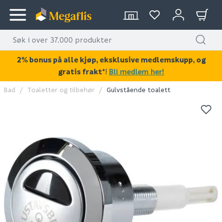
2% bonus på alle kjøp, eksklusive medlemskupp, og
gratis frakt*
!
Bli medlem her!
Bad
Toaletter og tilbehør
Gulvstående toalett
KAN DISSE VÆRE AV INTERESSE?