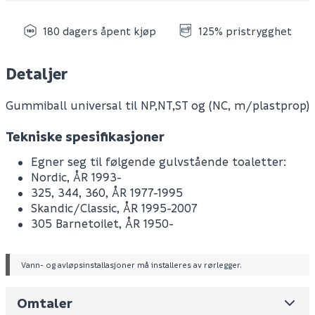
180 dagers åpent kjøp
125% pristrygghet
Detaljer
Gummiball universal til NP,NT,ST og (NC, m/plastprop)
Tekniske spesifikasjoner
Egner seg til følgende gulvstående toaletter:
Nordic, ÅR 1993-
325, 344, 360, ÅR 1977-1995
Skandic/Classic, ÅR 1995-2007
305 Barnetoilet, ÅR 1950-
Vann- og avløpsinstallasjoner må installeres av rørlegger.
Omtaler
Leverandørens varenummer
GB1929900260