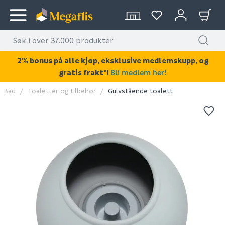
2% bonus på alle kjøp, eksklusive medlemskupp, og
gratis frakt*
!
Bli medlem her!
Bad
Toaletter og tilbehør
Gulvstående toalett
KAN DISSE VÆRE AV INTERESSE?