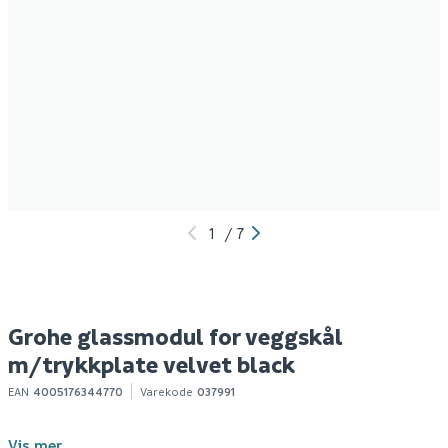
1
/
7
Grohe glassmodul for veggskål
m/trykkplate velvet black
EAN
4005176344770
Varekode
037991
Vis mer