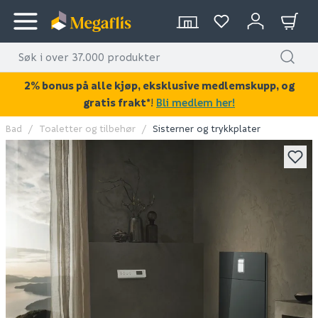
2% bonus på alle kjøp, eksklusive medlemskupp, og
gratis frakt*
!
Bli medlem her!
Bad
Toaletter og tilbehør
Sisterner og trykkplater
KAN DISSE VÆRE AV INTERESSE?